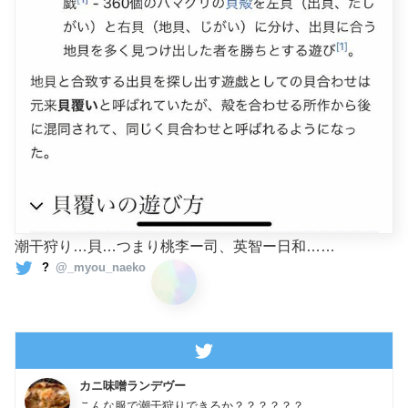
潮干狩り…貝…つまり桃李ー司、英智ー日和……
?
@_myou_naeko
カニ味噌ランデヴー
こんな服で潮干狩りできるか？？？？？？