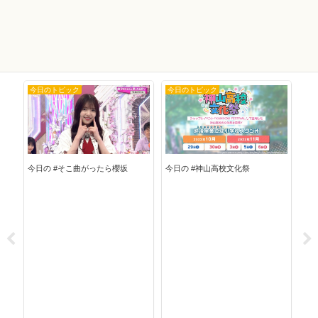
今日のトピック
今日のトピック
今
今日の #そこ曲がったら櫻坂
今日の #神山高校文化祭
今日