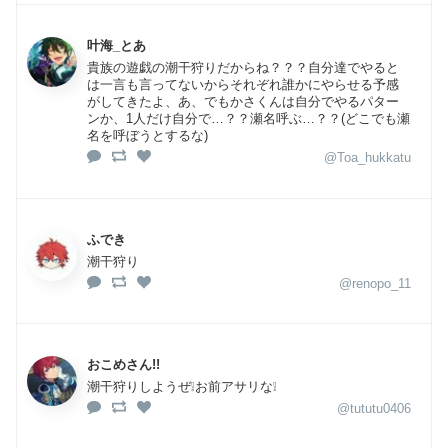
叶海_とあ
貴族の遊戯の潮干狩りだからね？？？自分達でやると
は一言も言ってないからそれぞれ誰かにやらせる予感
がしてきたよ、あ、でもかさくんは自分でやるパター
ンか、1人だけ自分で…？？瀬名呼ぶ…？？(どこでも瀬
名を呼ぼうとするな)
@Toa_hukkatu
ふでき
潮干狩り
@renopo_11
おこめさん!!
潮干狩りしようぜ❕お前アサリな❕
@tututu0406