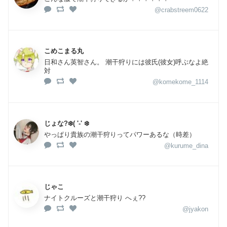
@crabstreem0622
こめこまる丸
日和さん英智さん。 潮干狩りには彼氏(彼女)呼ぶなよ絶
対
@komekome_1114
じょな?❄️️( '-' ❄️️
やっぱり貴族の潮干狩りってパワーあるな（時差）
@kurume_dina
じゃこ
ナイトクルーズと潮干狩り へぇ??
@jyakon