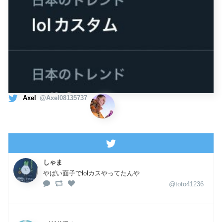
Axel
@Axel08135737
しゃま
やばい面子でlolカスやってたんや
@toto41236