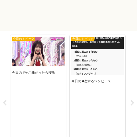
今日のトピック
今日のトピック
今
今日の #そこ曲がったら櫻坂
今日の #恋するワンピース
今日