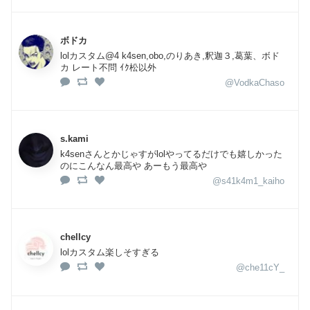
ボドカ
lolカスタム@4 k4sen,obo,のりあき,釈迦３,葛葉、ボド
カ レート不問 ｲｸ松以外
@VodkaChaso
s.kami
k4senさんとかじゃすがlolやってるだけでも嬉しかった
のにこんなん最高や あーもう最高や
@s41k4m1_kaiho
chellcy
lolカスタム楽しそすぎる
@che11cY_