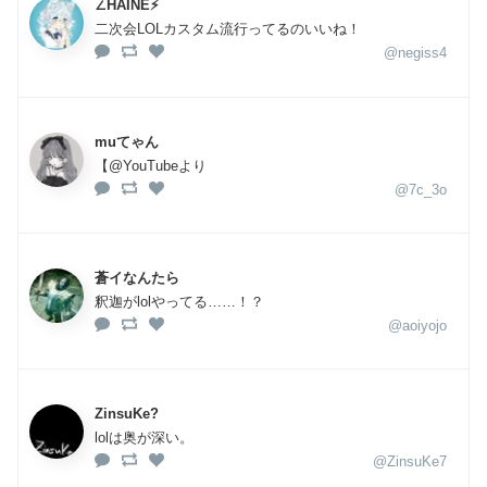
∠HAINE⚡
二次会LOLカスタム流行ってるのいいね！
@negiss4
muてゃん
【@YouTubeより
@7c_3o
蒼イなんたら
釈迦がlolやってる……！？
@aoiyojo
ZinsuKe?
lolは奥が深い。
@ZinsuKe7