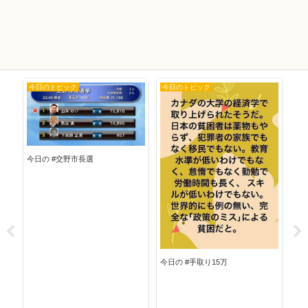
今日のトピック
今日のトピック
今
今日の #交野市長選
今日
今日の #手取り15万