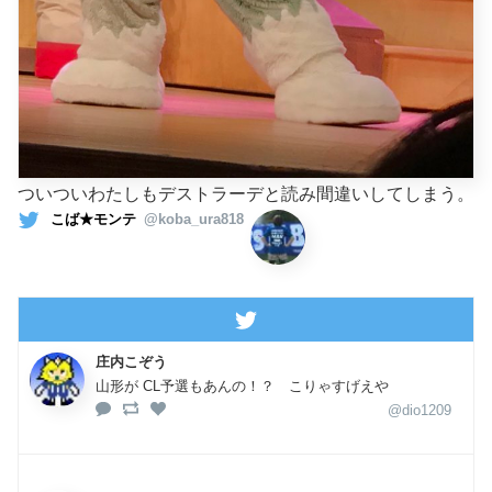
ついついわたしもデストラーデと読み間違いしてしまう。
こば★モンテ
@koba_ura818
庄内こぞう
山形が CL予選もあんの！？ こりゃすげえや
@dio1209