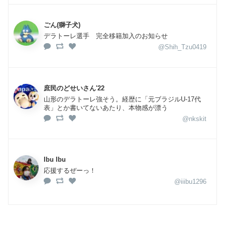
ごん(獅子犬)
デラトーレ選手 完全移籍加入のお知らせ
@Shih_Tzu0419
庶民のどせいさん'22
山形のデラトーレ強そう。経歴に「元ブラジルU-17代
表」とか書いてないあたり、本物感が漂う
@nkskit
Ibu Ibu
応援するぜーっ！
@iiibu1296