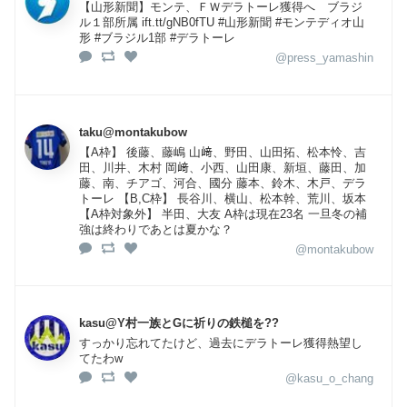
【山形新聞】モンテ、ＦＷデラトーレ獲得へ ブラジ
ル１部所属 ift.tt/gNB0fTU #山形新聞 #モンテディオ山
形 #ブラジル1部 #デラトーレ
@press_yamashin
taku@montakubow
【A枠】 後藤、藤嶋 山﨑、野田、山田拓、松本怜、吉
田、川井、木村 岡﨑、小西、山田康、新垣、藤田、加
藤、南、チアゴ、河合、國分 藤本、鈴木、木戸、デラ
トーレ 【B,C枠】 長谷川、横山、松本幹、荒川、坂本
【A枠対象外】 半田、大友 A枠は現在23名 一旦冬の補
強は終わりであとは夏かな？
@montakubow
kasu@Y村一族とGに祈りの鉄槌を??
すっかり忘れてたけど、過去にデラトーレ獲得熱望し
てたわw
@kasu_o_chang