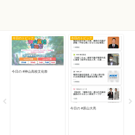
今日のトピック
今日のトピック
今
今日の #神山高校文化祭
今日の #原山大亮
今日