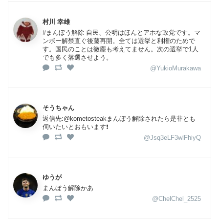
村川 幸雄
#まんぼう解除 自民、公明はほんとアホな政党です。マ
ンボー解禁直ぐ後藤再開。全ては選挙と利権のためで
す。国民のことは微塵も考えてません。次の選挙で1人
でも多く落選させよう。
@YukioMurakawa
そうちゃん
返信先:@kometosteakまんぼう解除されたら是非とも
伺いたいとおもいます❗️
@Jsq3eLF3wlFhiyQ
ゆうが
まんぼう解除かあ
@ChelChel_2525