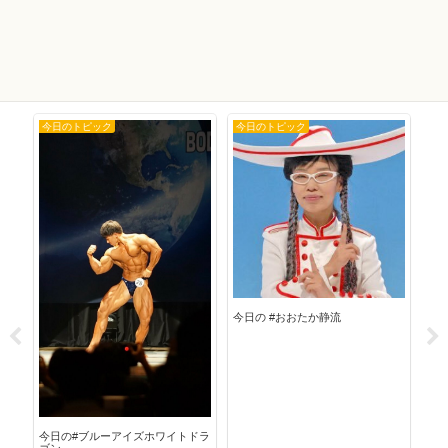
今日のトピック
今日のトピック
今
今日の #おおたか静流
今日
今日の#ブルーアイズホワイトドラ