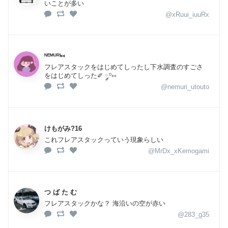
いことが多い
@xRuui_iuuRx
ᴺᴱᴹᵁᴿᴵ⑅
フレアスタックをはじめてしったし下水調査のすごさ
をはじめてしった✐ ༘꙳⑅
@nemuri_utouto
けもがみ?16
これフレアスタックっていう現象らしい
@MrDx_xKemogami
つ ば た む
フレアスタックかな？ 海沿いの空が赤い
@283_g35