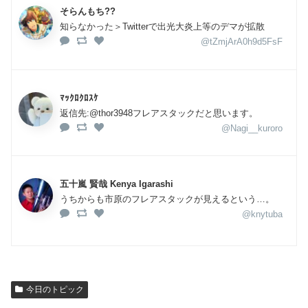
そらんもち??
知らなかった＞Twitterで出光大炎上等のデマが拡散
@tZmjArA0h9d5FsF
ﾏｯｸﾛｸﾛｽｹ
返信先:@thor3948フレアスタックだと思います。
@Nagi__kuroro
五十嵐 賢哉 Kenya Igarashi
うちからも市原のフレアスタックが見えるという…。
@knytuba
今日のトピック