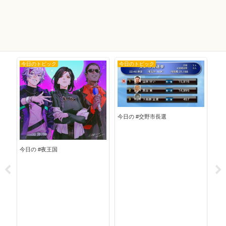
今日のトピック
今日のトピック
今
今日の #交野市長選
今日
今日の #夜王国