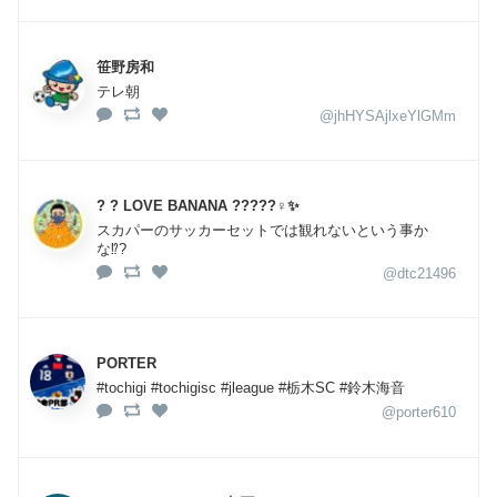
笹野房和
テレ朝
@jhHYSAjlxeYlGMm
? ? LOVE BANANA ?????‍♀️✨
スカパーのサッカーセットでは観れないという事か
な⁉️?
@dtc21496
PORTER
#tochigi #tochigisc #jleague #栃木SC #鈴木海音
@porter610