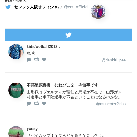
セレッソ大阪オフィシャル
@crz_official
kidsfootball2012 .
琉球
@dankiti_pee
不惑星探査機「むねぴこ２」@無事です
山形戦はヴェルディが理仁と馬場が不在で、山形が木
村選手と半田陸選手が不在ということになるのかな。
@munepico2nho
yossy
ドバイカップ！？なんだか響きが楽しそう。