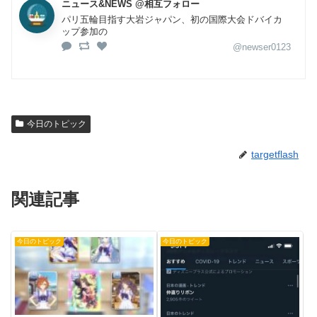
ニュース&NEWS @相互フォロー
パリ五輪目指す大岩ジャパン、初の国際大会ドバイカ
ップ参加の
@newser0123
今日のトピック
targetflash
関連記事
今日のトピック
今日のトピック