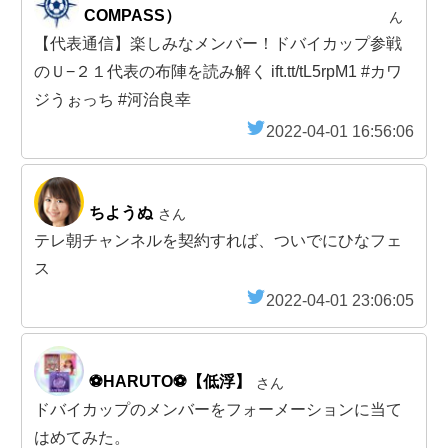
COMPASS）
ん
【代表通信】楽しみなメンバー！ドバイカップ参戦
のＵ−２１代表の布陣を読み解く ift.tt/tL5rpM1 #カワ
ジうぉっち #河治良幸
2022-04-01 16:56:06
ちようぬ
さん
テレ朝チャンネルを契約すれば、ついでにひなフェ
ス
2022-04-01 23:06:05
⚽️HARUTO⚽️【低浮】
さん
ドバイカップのメンバーをフォーメーションに当て
はめてみた。