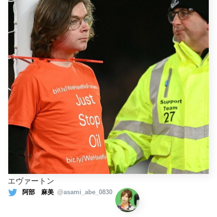
エヴァートン
阿部 麻美
@asami_abe_0830