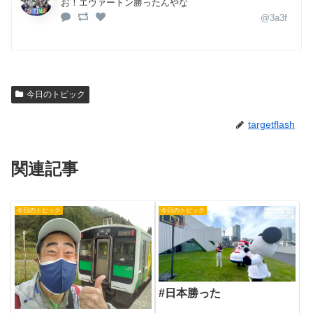
お！エヴァートン勝ったんやな
@3a3f
今日のトピック
targetflash
関連記事
今日のトピック
今日のトピック
#日本勝った