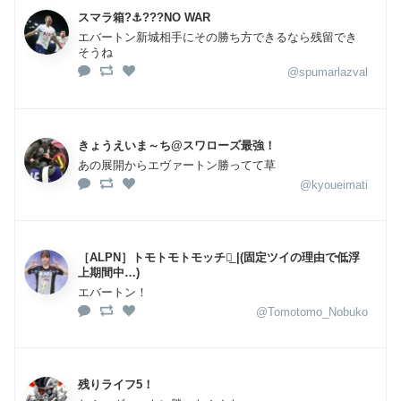
スマラ箱?⚓???NO WAR
エバートン新城相手にその勝ち方できるなら残留でき
そうね
@spumarlazval
きょうえいま～ち@スワローズ最強！
あの展開からエヴァートン勝ってて草
@kyoueimati
［ALPN］トモトモトモッチ◢͟ |(固定ツイの理由で低浮
上期間中…)
エバートン！
@Tomotomo_Nobuko
残りライフ5！