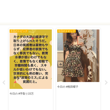
今日のトピック
今日のトピック
今
今日
今日の #熊田曜子
今日の #手取り15万