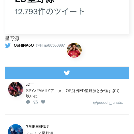
星野源
OoHINAoO
@Hina80563997
ぷー
SPY×FAMILYアニメ、OP髭男ED星野源とか強すぎて
吹いた
@pooooh_lunatic
?MIKAERU?
えっ！？星野源