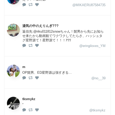
@MIKAERU87584735
湯気の中のえりんぎ???
返信先:@riku011812snowちゃん！髭男から先にお知ら
せ来たから動画観てワクワクしてたらさ、ハッシュタ
グ星野源て！星野源て！！！ｱﾜﾜ
@eringiloves_YM
m
OP髭男、ED星野源は強すぎる…
@no__39
tksmykz
“
@tksmykz