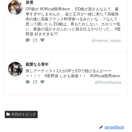
美雪
OP曲が #Official髭男dism 、ED曲が源さんなんて、豪
華すぎやしませんか… 盆と正月が一緒に来た？高級焼
肉の後に高級フランス料理食べるみたいな…？なんて
思って聴いたら ED曲は、胃もたれしない、カロリー低
い、家族の温かさがふわっと残る仕上がりだった… #星
野源 好きすぎる??
@meixue_miyuki
親愛なる青年
推しアーティスト2人がOPとEDで聴けるんかーー
ー！！！ #星野源 しかも新曲！！ #Official髭男dism
@MovieHyuma
今日のトピック
targetflash