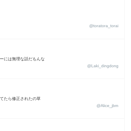
@toratora_torai
ナーには無理な話だもんな
@Laki_dingdong
ってたら修正されたの草
@Alice_jbm