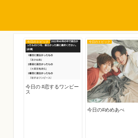
今日のトピック
今日のトピック
ん
今日の #恋するワンピー
ス
今日の#めめあべ