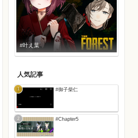
#叶え葉
人気記事
#御子柴仁
#Chapter5