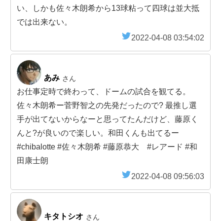
い、しかも佐々木朗希から13球粘って四球は並大抵
では出来ない。
2022-04-08 03:54:02
あみ
さん
お仕事定時で終わって、ドームの試合を観てる。
佐々木朗希ー菅野智之の先発だったので? 最推し選
手が出てないからなーと思ってたんだけど、藤原く
んと?が良いので楽しい。和田くんも出てるー
#chibalotte #佐々木朗希 #藤原恭大 #レアード #和
田康士朗
2022-04-08 09:56:03
キタトシオ
さん