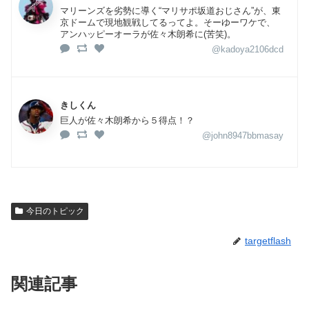
マリーンズを劣勢に導く“マリサポ坂道おじさん”が、東
京ドームで現地観戦してるってよ。そーゆーワケで、
アンハッピーオーラが佐々木朗希に(苦笑)。
@kadoya2106dcd
きしくん
巨人が佐々木朗希から５得点！？
@john8947bbmasay
今日のトピック
targetflash
関連記事