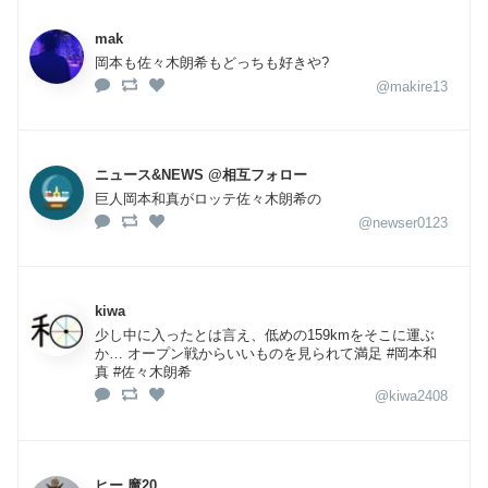
mak
岡本も佐々木朗希もどっちも好きや?
@makire13
ニュース&NEWS @相互フォロー
巨人岡本和真がロッテ佐々木朗希の
@newser0123
kiwa
少し中に入ったとは言え、低めの159kmをそこに運ぶ
か… オープン戦からいいものを見られて満足 #岡本和
真 #佐々木朗希
@kiwa2408
ヒー.魔20