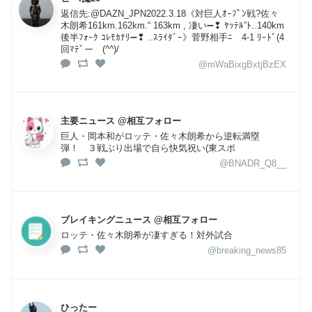
返信先:@DAZN_JPN2022.3.18《対巨人ｵｰﾌﾟﾝ戦?佐々
木朗希161km.162km.“ 163km , 凄い➖❢ ﾔｯﾃﾙ”ﾄ..140km
後半ﾌｫｰｸ ｺﾚﾓｶﾅﾘ➖❢ ..ｽﾗｲﾀﾞｰ》菅野相手ﾆ 4-1 ﾘｰﾄﾞ(4
回ﾏﾃﾞー (^^)/
@mWaBixgBxtjBzEX
主要ニュース @相互フォロー
巨人・岡本和がロッテ・佐々木朗希から逆転満塁
弾！ ３戦ぶり出場で自ら快気祝い(東スポ
@BNADR_Q8__
ブレイキングニュース @相互フォロー
ロッテ・佐々木朗希が凄すぎる！対外試合
@breaking_news85
ひったー