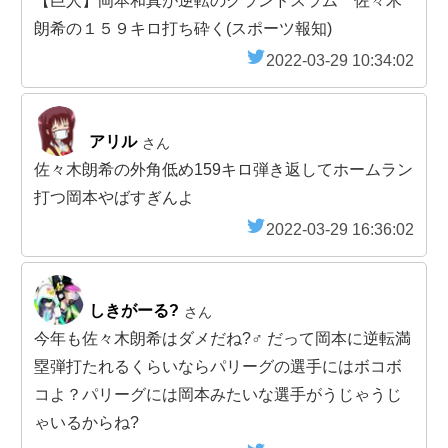
【巨人】岡本和真が逆転のグランドスラム 佐々木
朗希の１５９キロ打ち砕く(スポーツ報知)
2022-03-29 10:34:02
アリル
さん
佐々木朗希の外角低め159キロ弾き返してホームラン
打つ岡本やばすぎんよ
2022-03-29 16:36:02
しきがーる?
さん
今年も佐々木朗希はダメだね?‍♂️ だって岡本に逆転満
塁弾打たれるくらいならパリーグの選手にはボコボ
コよ？パリーグには岡本みたいな選手がうじゃうじ
ゃいるからね?