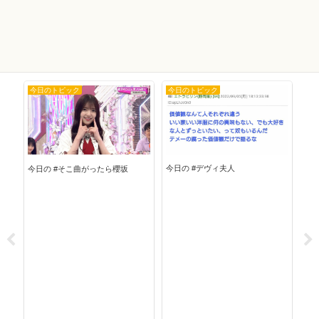
今日のトピック
今日のトピック
今
今日の #デヴィ夫人
今日の #そこ曲がったら櫻坂
今日