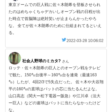
東京ドームでの巨人戦に佐々木朗希を登板させられ
たのはめちゃくちゃデカいしオープン戦の日程が出
た時点で首脳陣は絶対笑いが止まらんかったやろ
な。 全てが佐々木朗希のために仕組まれてるといえ
る。
2022-03-28 10:06:02
社会人野球のミカタ?
さん
ロッテ・佐々木朗希の巨人とのオープン戦をテレビ
で観た。150㌔台後半～160㌔台を連発（最速163
㌔）したが、4回2/3で5失点だった。 佐々木や大谷翔
平の160㌔の直球はバットの芯に当たるんだよな。
山口高志（関大ー松下電器ー阪急）や江川卓（法大
ー巨人）などの速球はバットに当たらなかったけど
な。