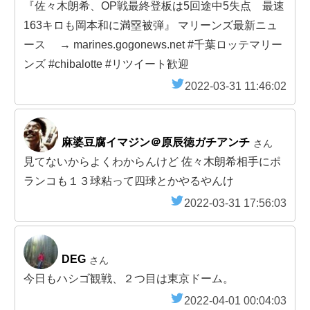
『佐々木朗希、OP戦最終登板は5回途中5失点 最速
163キロも岡本和に満塁被弾』 マリーンズ最新ニュ
ース → marines.gogonews.net #千葉ロッテマリー
ンズ #chibalotte #リツイート歓迎
2022-03-31 11:46:02
麻婆豆腐イマジン＠原辰徳ガチアンチ
さん
見てないからよくわからんけど 佐々木朗希相手にポ
ランコも１３球粘って四球とかやるやんけ
2022-03-31 17:56:03
DEG
さん
今日もハシゴ観戦、２つ目は東京ドーム。
2022-04-01 00:04:03