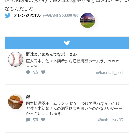
佐々木朗希のおかげで巨人軍の意地が引き出されたみたい
なもんだしね
オレンジタオル
@GIANTS53308780
野球まとめあんてなポータル
巨人岡本、佐々木朗希から逆転満塁ホームランｗｗｗ
ｗｗｗ
@baseball_port
錦
岡本様満塁ホームラン✨ 寝かしつけで見れなかったけ
ど佐々木朗希さんの満塁処女を頂いたのかな? いやーー
かっこいい。しゅき。
@nsk__nsk05