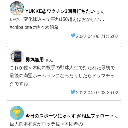
YUKKE@ワクチン3回目打ちたい
さん
いや、変化球込みで平均150超えはおかしい…
#chibalotte #佐々木朗希
2022-04-06 21:16:02
勇気無用
さん
これが佐々木朗希投手の野球人生で打たれた最初で
最後の満塁ホームランになったりしたらドラマチッ
クですね。
2022-04-07 03:26:02
今日のスポーツにゅ～す @相互フォロー
さん
巨人岡本和真がロッテ佐々木朗希の