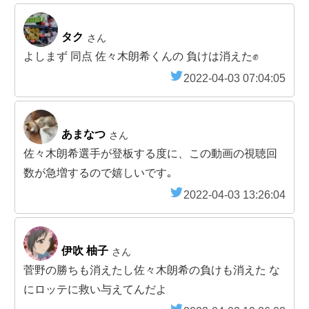
タク
さん
よしまず 同点 佐々木朗希くんの 負けは消えた✊
2022-04-03 07:04:05
あまなつ
さん
佐々木朗希選手が登板する度に、この動画の視聴回
数が急増するので嬉しいです｡
2022-04-03 13:26:04
伊吹 柚子
さん
菅野の勝ちも消えたし佐々木朗希の負けも消えた な
にロッテに救い与えてんだよ