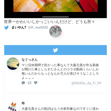
世界一かわいいしかっこいいんだけど、どうも所々
まいやん?
@K_mai0122
なぐっさん
マジ活休期間で良かった事なんて大森元貴が作る新曲
が聞けた事としらすたさんとのコラボ動画くらいしか
無いんだからもっとなんか万人が喜びそうなことしろ
よ←←←
@0419Se_Ap_Fi_NY
玲
大森元貴さんの歌詞はもう分析対象なのですぐに使わ