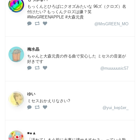
もっくんとひろぱにクオズみたいな 96ズ（クロズ）名
付けたい? もっくんクロズは嫌？笑
#MrsGREENAPPLE #大森元貴
@MrsGREEN_MO
梅水晶
ちゃんと大森元貴の作る曲で安心した ミセスの音楽が
好きです
@muuuuusic57
ゆい
ミセスおかえりなさい?
@yui_kep1er_
■●▲
「汚れてしまう前に大事に壊せますか？」 っていう歌