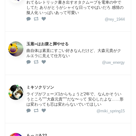
れてるレトリック書き出すオタクムーブを電車の中で
してた ありがとうがシャイな日ってやばいだろ 感情の
擬人化 いっぱいあって可愛い
@rey_1944
玉葱∞はお腹と脚やせる
曲自体は素直にすごい好きなんだけど、大森元貴がク
ルエラに見えて仕方ない
@uw_energy
ミキソクリソン
ライブがフェーズ1からちょうど2年で、なんかそうい
うところ"""大森元貴"""だな〜って 安心したよな……形
は変わっても芯は変わらないでいてほしい
@miki_spring15
もっぷる??