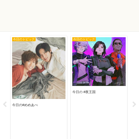
今日のトピック
今日のトピック
今
今日
今日の #夜王国
今日の#めめあべ