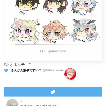
#ネオポルテ #
きんかん無事です???
@0ekak1nkan
?