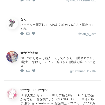
@N74qPPX7eR840xv
なん
ネオポルテ頑張れ！ あわよくばそらるさんと関わって
くれ！
@nan_v_love
✖️カワウキ✖️
20日のにじさんじ新人、そして21から6日間ネオポルテ
1期生。 すげぇ、デビュー配信が7日間続く笑 いいこと
や
@Kawauso_112182
????(Ｕ 'ᴗ'Ｕ??)??
FFさん繋がろうーーー‼️‼️ サブ垢 @Uyu__AtR (どの垢
からでも ♡名探偵コナン ♡FANTASTICS ♡ネオポル
テ 腐垢 @bidanshioishii (鍵垢同士 ♡ユニットクソデカ