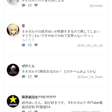
ネオポルテの子達も気になる
@yowiqn
音
ネオポルテの緋月ゆいが性癖すぎるので推してしまい
そうでこわいですやめてやめて近寄らないでっっ
っ！！！
@oto_oto_oto_da
ぜのくん
ネオポルテ1期生出るのか！ どのチームみようかな
@Zeno_Xe_Noah
限界就活生??/☪️?/?/??
緋月ゆいさん、顔が好きです。 #ネオポルテ #VTuber最
協決定戦 #V最協S4