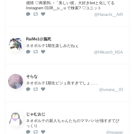
感情 ♡商業BL ↑「美しい彼」大好きbotと化してる
Instagram 0108__u._.u で検索? ♡ユニット
@Hanachi__AtR
RaiMe1@脳死
ネオポルテ1期生楽しみだねぇ
@H4kutoS_NSA
そらな
ネオポルテ1期生ビジュ良すぎでしょ……
@sorana__03
じゃむおじ
ネオポルテの新人ちゃんたちのママパパが強すぎてび
っくり
@reoaoer