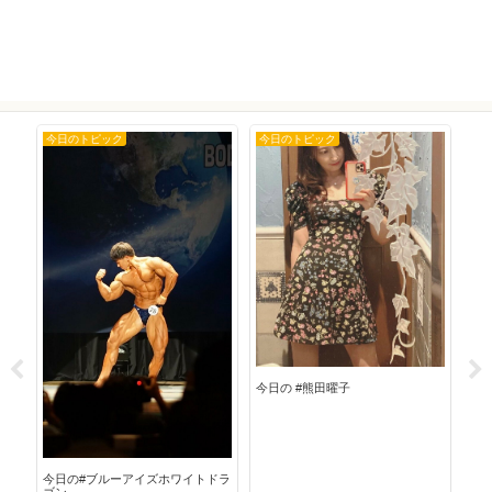
今日のトピック
今日のトピック
今
今日
今日の #熊田曜子
今日の#ブルーアイズホワイトドラ