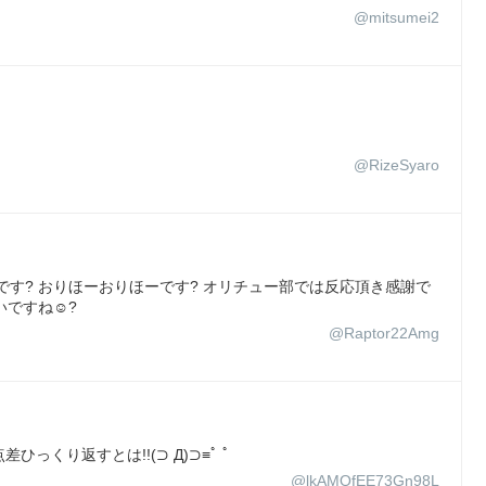
@mitsumei2
@RizeSyaro
疲れ様です? おりほーおりほーです? オリチュー部では反応頂き感謝で
ですね☺️?
@Raptor22Amg
ひっくり返すとは!!(⊃ Д)⊃≡ﾟ ﾟ
@lkAMOfEE73Gn98L