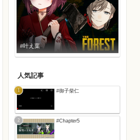
#叶え葉
人気記事
#御子柴仁
#Chapter5