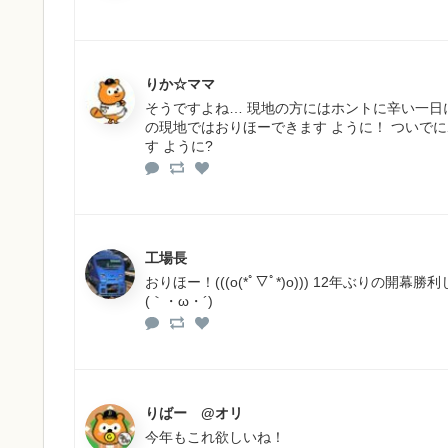
りか☆ママ
そうですよね… 現地の方にはホントに辛い一日に 
の現地ではおりほーできます ように！ ついで
す ように?
工場長
おりほー！(((o(*ﾟ▽ﾟ*)o))) 12年ぶり
(｀・ω・´)
りばー @オリ
今年もこれ欲しいね！