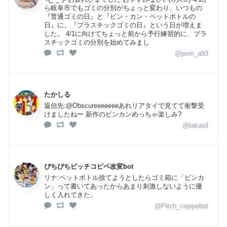
ら岐阜市でもゴミの分別がちょっと変わり、いつもの
『普通ゴミの日』と『ビン・カン・ペットボトルの
日』に、『プラスチックゴミの日』という日が増えま
した。 4/1に向けてちょっと前から予行練習的に、プラ
スチックゴミの分別を始めてみまし
@pom_a93
たかしる
返信先:@Obscureeeeeeeあれリアタイで見てて衝撃受
けましたねー 新作のビンカンめっちゃ楽しみ?
@takasil
ぴちぴちピッチコピペ改変bot
リナ:ペットボトル捨てようとしたらゴミ箱に「ビンカ
ン」って書いてあったからあまり刺激しないように優
しく入れてきた。
@Pitch_copipebot