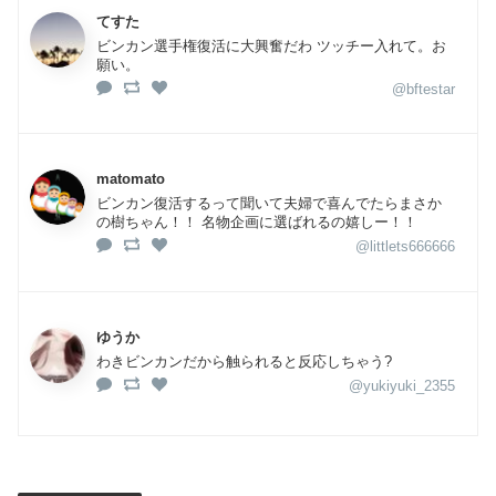
てすた
ビンカン選手権復活に大興奮だわ ツッチー入れて。お
願い。
@bftestar
matomato
ビンカン復活するって聞いて夫婦で喜んでたらまさか
の樹ちゃん！！ 名物企画に選ばれるの嬉しー！！
@littlets666666
ゆうか
わきビンカンだから触られると反応しちゃう?
@yukiyuki_2355