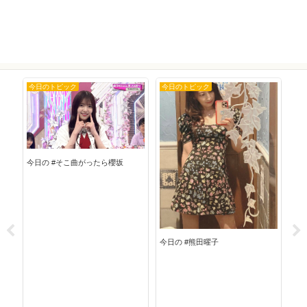
今日のトピック
今日のトピック
今
今日の #そこ曲がったら櫻坂
今日の #熊田曜子
今日