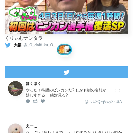
くりぃむナンタラ
大福
@_O_daifuku_O_
ほくほく
やった！待望のビンカンだ? しかも樹の名前がーー！！
嬉しすぎる！ 絶対見る?
@cvU3QEjVwy32UtA
えーこ
<(_ _*)>お疲れさまでした おやすみなさい(∪人∪) 4/1か