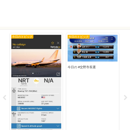
今日のトピック
今日のトピック
今
今日の #交野市長選
今日