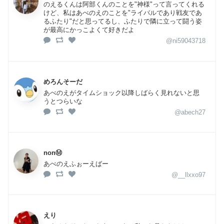
のえるくんは阿部くんのことを"神様"って言ってくれる
けど、私はあべのえのことを"ライバルであり戦友であ
るふたり"だと思ってるし、ふたりで隣に立って闘う姿
が最高にかっこよくて好きだよ
@ni59043718
めろんそーだ
あべのえがタイムショック以降しばらく見れないと思
うとつらいな
@abech27
nonⓂ︎
あべのえふぉーえばー
@__llxxo97
えり