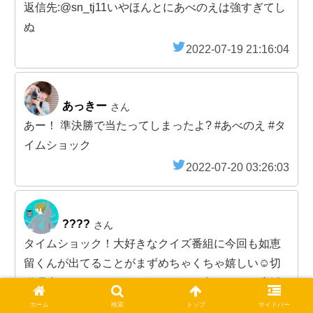
返信先:@sn_tj11いやほんとにあべのえは強すぎてし
ぬ
2022-07-19 21:16:04
あっきー
さん
あー！ 準決勝で当たってしまったよ? #あべのえ #タ
イムショック
2022-07-20 03:26:03
????
さん
タイムショック！大好きなクイズ番組に今回も如恵
留くんが出てることがまずめちゃくちゃ嬉しい☺️切
磋琢磨するあべのえも、スタジオ一丸となって応援
し合う雰囲気も、とにかく沢山問題解けるのも、ほ
ホーム
検索
トップ
サイドバー