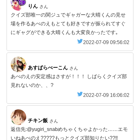
りん
さん
クイズ部唯一の関ジュでギャガーな大晴くんの見せ
場を作るあべのえもとても好きですが振られてすぐ
にギャグができる大晴くんも大変良かったです｡
2022-07-09 09:56:02
あすぱらべーこん
さん
あべのえの安定感はさすが！！！ しばらくクイズ部
見れないのか、、?
2022-07-09 16:06:02
チキン飯
さん
返信先:@yugiri_snabめちゃくちゃよかった……エモ
いねあべのえ?????もっとクイズ部知りたい??‼️