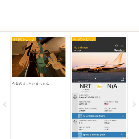
今日のトピック
今日のトピック
今
今日
今日の #しらたまちゃん