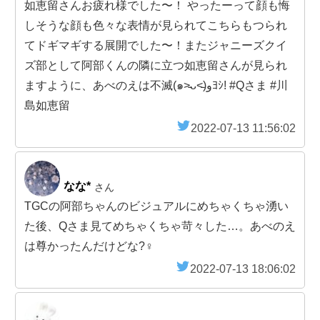
如恵留さんお疲れ様でした〜！ やったーって顔も悔
しそうな顔も色々な表情が見られてこちらもつられ
てドギマギする展開でした〜！またジャニーズクイ
ズ部として阿部くんの隣に立つ如恵留さんが見られ
ますように、あべのえは不滅(๑˃̵ᴗ˂̵)وﾖｼ! #Qさま #川
島如恵留
2022-07-13 11:56:02
なな*
さん
TGCの阿部ちゃんのビジュアルにめちゃくちゃ湧い
た後、Qさま見てめちゃくちゃ苛々した…。あべのえ
は尊かったんだけどな?‍♀️
2022-07-13 18:06:02