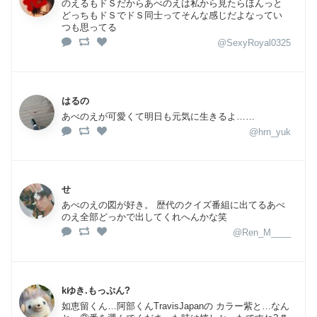
のえるもドＳだからあべのえは私から見たらほんっと
どっちもドＳでドＳ同士ってそんな感じだよなってい
つも思ってる
@SexyRoyal0325
はるの
あべのえが可愛くて明日も元気に生きるよ……
@hrn_yuk
せ
あべのえの図が好き。 歴代のクイズ番組に出てるあべ
のえ全部どっかで出してくれへんかな笑
@Ren_M____
kゆき.もっぷん?
如恵留くん…阿部くんTravisJapanの カラー紫と…なん