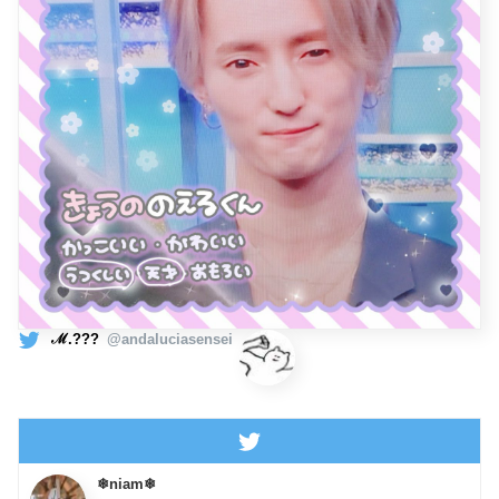
ℳ.???
@andaluciasensei
❄︎niam❄︎