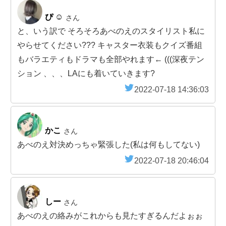
ぴ ☺︎
さん
と、いう訳で そろそろあべのえのスタイリスト私に
やらせてください??? キャスター衣装もクイズ番組
もバラエティもドラマも全部やれます← (((深夜テン
ション 、、、LAにも着いていきます?
2022-07-18 14:36:03
かこ
さん
あべのえ対決めっちゃ緊張した(私は何もしてない)
2022-07-18 20:46:04
しー
さん
あべのえの絡みがこれからも見たすぎるんだよぉぉ