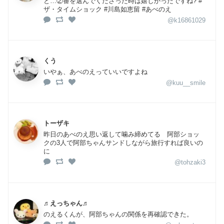
と…②番を選んでくださった時は嬉しかったですね? #
ザ・タイムショック #川島如恵留 #あべのえ
@k16861029
くう
いやぁ、あべのえっていいですよね
@kuu__smile
トーザキ
昨日のあべのえ思い返して噛み締めてる 阿部ショッ
クの3人で阿部ちゃんサンドしながら旅行すれば良いの
に
@tohzaki3
♬えっちゃん♬
のえるくんが、阿部ちゃんの関係を再確認できた。