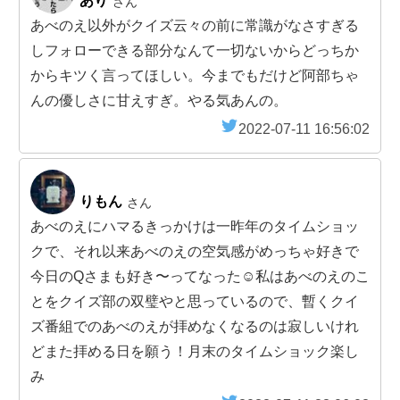
あり
さん
あべのえ以外がクイズ云々の前に常識がなさすぎる
しフォローできる部分なんて一切ないからどっちか
からキツく言ってほしい。今までもだけど阿部ちゃ
んの優しさに甘えすぎ。やる気あんの。
2022-07-11 16:56:02
りもん
さん
あべのえにハマるきっかけは一昨年のタイムショッ
クで、それ以来あべのえの空気感がめっちゃ好きで
今日のQさまも好き〜ってなった☺️私はあべのえのこ
とをクイズ部の双璧やと思っているので、暫くクイ
ズ番組でのあべのえが拝めなくなるのは寂しいけれ
どまた拝める日を願う！月末のタイムショック楽し
み