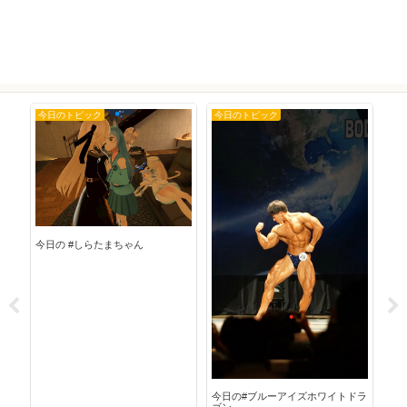
今日のトピック
今日のトピック
今
今日
今日の #しらたまちゃん
今日の#ブルーアイズホワイトドラ