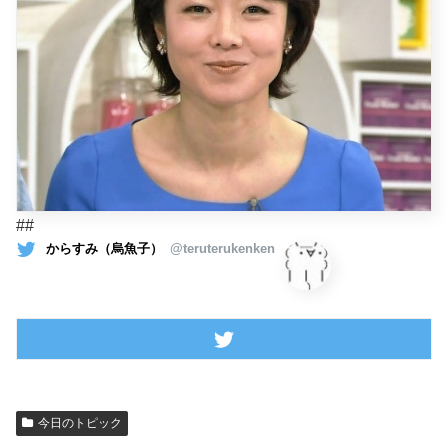
##
からすみ（烏魚子）
@teruterukenken
今日のトピック