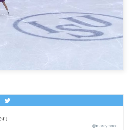
です）
@marcymaco