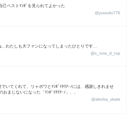
に自己ベストﾏﾝﾎﾞを見られてよかった
@yuisuito776
ね…わたしも大ファンになってしまったひとりです…
@s_now_d_rop
達でいてくれて、リャボワとﾏﾝﾎﾞｲﾀﾘｱｰﾉには、感謝しきれませ
まじないになった「ﾏﾝﾎﾞｲﾀﾘｱｰﾉ」、、
@alenka_skate