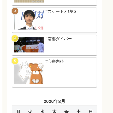
#スケートと結婚
#南部ダイバー
#心療内科
2026年8月
月
火
水
木
金
土
日