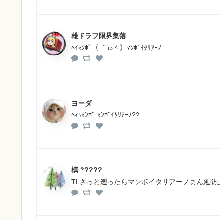
雄ドラフ限界集落
ﾍｲﾏﾝﾎﾞ（ ＾ω＾）ﾏﾝﾎﾞｲﾀﾘｱｰﾉ
ヨーダ
ﾍｨｯﾏﾝﾎﾞ ﾏﾝﾎﾞｲﾀﾘｱｰﾉ??
槙 ?????
TLざっと遡ったらマンボイタリアーノまん延防