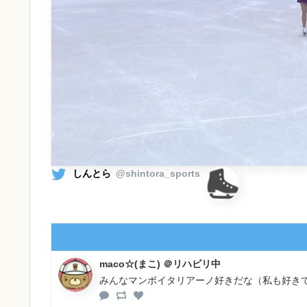
しんとら
@shintora_sports
maco☆(まこ) ＠リハビリ中
みんなマンボイタリアーノ好きだな（私も好き