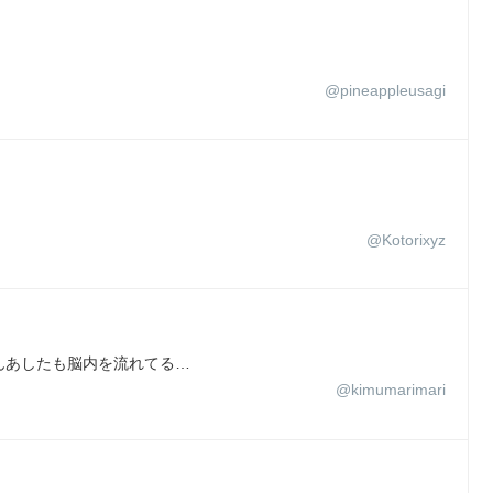
@pineappleusagi
@Kotorixyz
んあしたも脳内を流れてる…
@kimumarimari