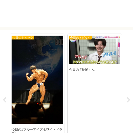
今日のトピック
今日のトピック
今
今日の #長尾くん
今日
今日の#ブルーアイズホワイトドラ