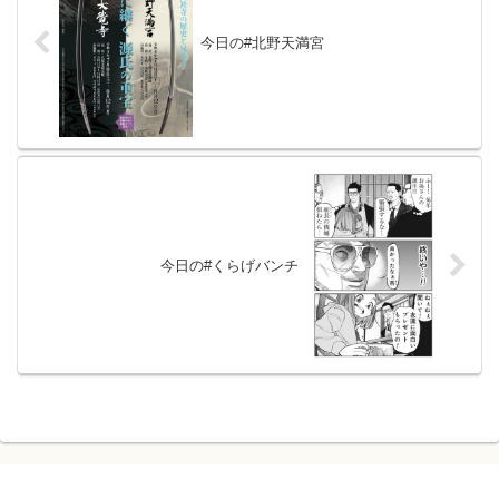
今日の#北野天満宮
今日の#くらげバンチ