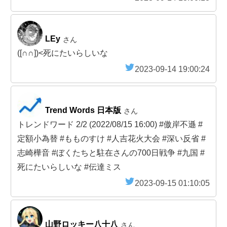
LEy
さん
([∩∩])<死にたいらしいな
2023-09-14 19:00:24
Trend Words 日本版
さん
トレンドワード 2/2 (2022/08/15 16:00) #傲岸不遜 #
定額小為替 #もものすけ #人吉花火大会 #深い反省 #
志崎樺音 #ぼくたちと駐在さんの700日戦争 #九国 #
死にたいらしいな #伝達ミス
2023-09-15 01:10:05
山野ロッキー八十八
さん