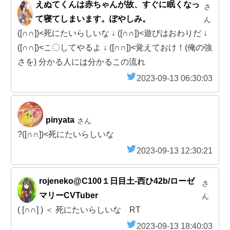
えぬてくんは赤ちゃんが故、すぐに眠くなっ
さ
て寝てしまいます。ぽやしみ。
ん
([∩∩])<死にたいらしいな ↓ ([∩∩])<遊びはおわりだ ↓
([∩∩])<こ〇してやるよ ↓ ([∩∩])<覚えておけ！(俺の強
さを) 分かる人には分かるこの流れ
2023-09-13 06:30:03
pinyata
さん
?([∩∩])<死にたいらしいな
2023-09-13 12:30:21
rojeneko@C100１日目土-西ひ42b/ローゼ
さ
マリーCVTuber
ん
( [∩∩] ) ＜ 死にたいらしいな RT
2023-09-13 18:40:03