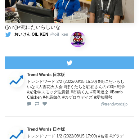
([∩∩])<死にたいらしいな
おいけん OIL KEN
@oil_ken
Trend Words 日本版
トレンドワード 2/2 (2022/08/15 16:30) #死にたいらし
いな #人吉花火大会 #ぼくたちと駐在さんの700日戦争
#光化学スモッグ注意報 #市橋くん #高岡達之 #Bomb
Chicken #有馬伽久 #カゲロウデイズ #愛知県勢
@trendwordsjp
Trend Words 日本版
トレンドワード 1/2 (2022/08/15 17:00) #名電 #グラデ