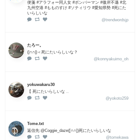
便箋 #アラフォー同人女 #ボンバーマン #傲岸不遜 #北
九州空港 #もものすけ #ソティリウ #愛知県勢 #死にた
いらしいな
@trendwordsjp
たろー。
(|∩∩|)＜死にたいらしいな？
@konnyakuimo_oh
yokuwakaru30
【 死にたいらしいな ..
@yokoto259
Tome.txt
返信先:@Coggie_daze([∩∩])死にたいらしいな
@tomekawa