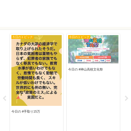
今日のトピック
今日のトピック
今
今日の #神山高校文化祭
今日
今日の #手取り15万