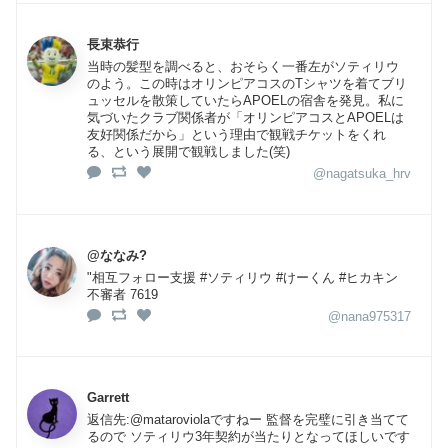
長束恭行
当時の髪型を調べると、おそらく一番左がソティリウ
のよう。この時はオリンピアコスのTシャツを着てブリ
ュッセルを散策していたらAPOELの宿舎を発見。私に
気づいたクラブ関係者が「オリンピアコスとAPOELは
友好関係だから」という理由で観戦チケットをくれ
る、という展開で観戦しました(笑)
@nagatsuka_hrv
@ななみ?
"相互フォロー支援 #ソティリウ #けーくん #ヒカキン
不審者 7619
@nana975317
Garrett
返信先:@mataroviolaですねー 監督を完璧に引き当てて
るので ソティリウ3年契約が当たりとなってほしいです