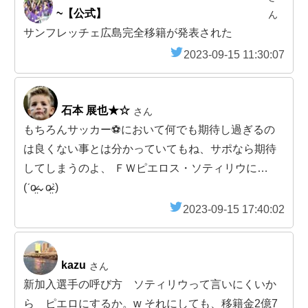
~【公式】
ん
サンフレッチェ広島完全移籍が発表された
2023-09-15 11:30:07
石本 展也★☆
さん
もちろんサッカー⚽において何でも期待し過ぎるの
は良くない事とは分かっていてもね、サポなら期待
してしまうのよ、 ＦＷピエロス・ソティリウに…
(ˊo̴̶̷̤⌄o̴̶̷̤ˋ)
2023-09-15 17:40:02
kazu
さん
新加入選手の呼び方 ソティリウって言いにくいか
ら ピエロにするか。w それにしても、移籍金2億7