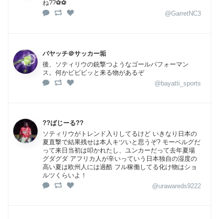
ね??⚽️⚽️
@GarretNC3
バヤッチ＠サッカー垢
後、ソティリウの銃撃つようなゴールパフォーマン
ス。何かビビビッと来る物があるぞ
@bayatti_sports
??ばじーる??
ソティリウがトレンド入りしてるけど いきなり日本の
夏直撃で結果残せは本人キツいと思うぞ? モーベルグだ
って来日当初は叩かれたし、ユンカーだって去年夏場
グダグダ アフリカ人が辛いっていう日本独自の湿度の
高い夏は欧州人には過酷 フル稼働してる化け物はショ
ルツくらいよ！
@urawareds9222