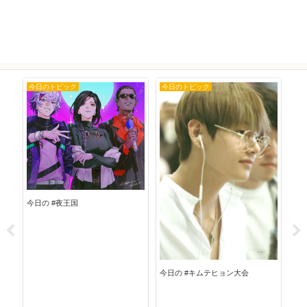
今日のトピック
今日のトピック
今
今日
今日の #夜王国
今日の #キムテヒョン大会