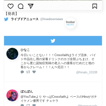
【発表】
ライブドアニュース
@livedoornews
ひなこ
今日いいことない！！！Crossfaithはライブ活休、バイ
ト中品出し用の栄養ドリンクのカゴ全部ぶちまけ、そ
こから更に認知症気味の老人への接客がだめだと他の
客からクレーム！！！ん〜厄日！！
@hinalo_10108
ぼんぼん
@YouTubeより やっぱCrossfaithよ ベースのHiroがガチ
イケメン優男です チェケラ
@bongsquadz