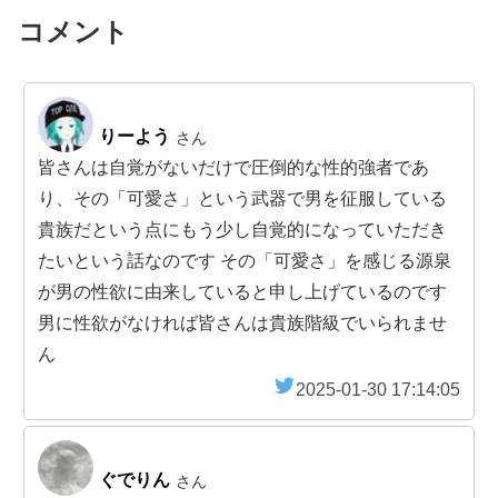
コメント
りーよう
さん
皆さんは自覚がないだけで圧倒的な性的強者であ
り、その「可愛さ」という武器で男を征服している
貴族だという点にもう少し自覚的になっていただき
たいという話なのです その「可愛さ」を感じる源泉
が男の性欲に由来していると申し上げているのです
男に性欲がなければ皆さんは貴族階級でいられませ
ん
2025-01-30 17:14:05
ぐでりん
さん