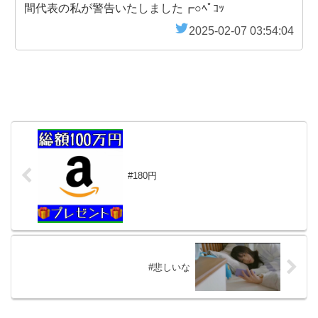
間代表の私が警告いたしました┏○ﾍﾟｺｯ
2025-02-07 03:54:04
#180円
#悲しいな