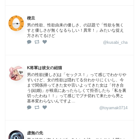
楔旦
男の性欲、性欲由来の優しさ、の話題で「性欲を無く
すと優しさが無くなるらしい！異常！」みたいな捉え
方されてるけど
@kusabi_cha
K将軍は彼女の紐猫
男の性欲(優しさ)は「セックス！」って感じでわかりや
すいけど、女の性欲は隠れてる分わかりにくいし、今
まで関係持ってきた女や言いよってきた女は「付き合
う(結婚)」が根底にあったらしくて拒否したら「私を裏
切ったわね！！」って感じでブチ切れて来たから男と
基本変わらないんですよ…
@toyamak0714
虚無の先