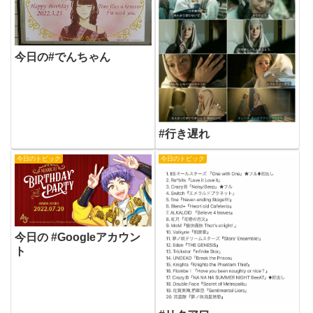
今日の#でんちゃん
#行き遅れ
今日のトピック
今日のトピック
今日の #Googleアカウン
ト