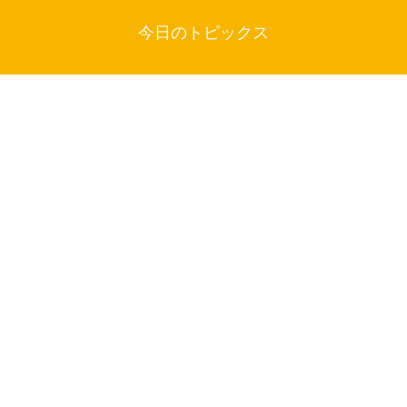
今日のトピックス