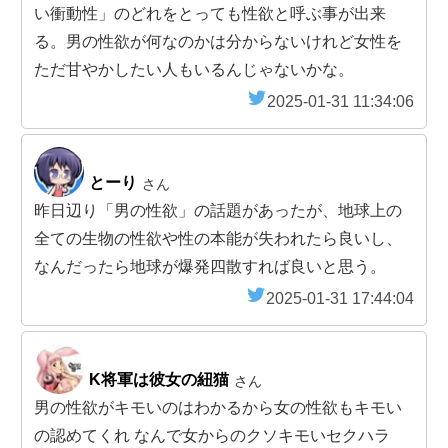
い衝動性」のどれをとっても性欲と呼ぶ事が出来
る。男の性欲が何なのかは分からないけれど女性を
ただ甘やかしたい人もいるんじゃないかな。
2025-01-31 11:34:06
とーり
さん
昨日辺り「男の性欲」の話題があったが、地球上の
全ての生物の性欲や性の本能が失われたら良いし、
なんだったら地球が爆発四散すれば良いと思う。
2025-01-31 17:44:04
K将軍は彼女の紐猫
さん
男の性欲がキモいのはわかるから女の性欲もキモい
の認めてくれ なんで女からのクソキモいセクハラ