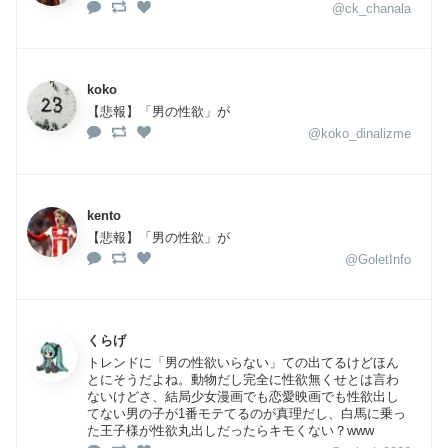
@ck_chanala
koko
【悲報】「男の性欲」が
@koko_dinalizme
kento
【悲報】「男の性欲」が
@GoletInfo
くらげ
トレンドに「男の性欲いらない」ての出てるけどほん
とにそうだよね。動物だし完全に性欲無くせとは言わ
ないけどさ、結局少女漫画でも恋愛映画でも性欲出し
てない男の子が1番モテてるのが真理だし、白馬に乗っ
た王子様が性欲丸出しだったらキモくない？www