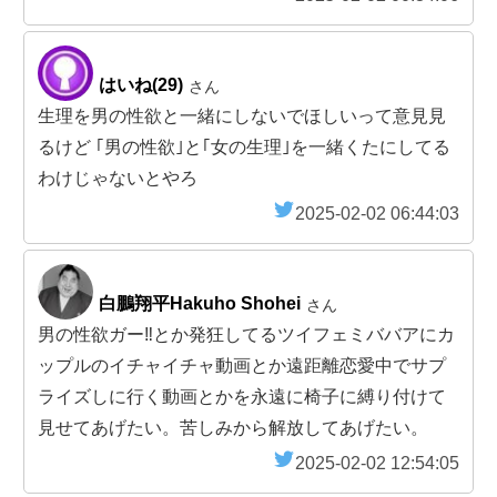
はいね(29)
さん
生理を男の性欲と一緒にしないでほしいって意見見
るけど ｢男の性欲｣と｢女の生理｣を一緒くたにしてる
わけじゃないとやろ
2025-02-02 06:44:03
白鵬翔平Hakuho Shohei
さん
男の性欲ガー‼とか発狂してるツイフェミババアにカ
ップルのイチャイチャ動画とか遠距離恋愛中でサプ
ライズしに行く動画とかを永遠に椅子に縛り付けて
見せてあげたい。苦しみから解放してあげたい。
2025-02-02 12:54:05