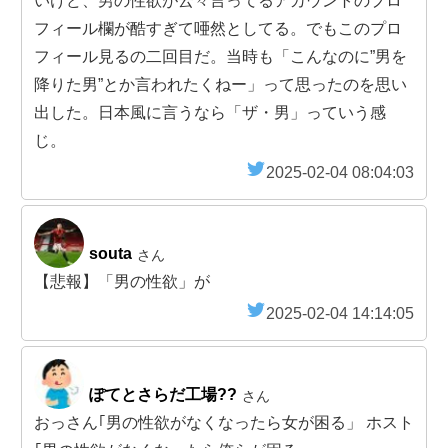
いけど、男の性欲が云々言ってるアカウントのプロ
フィール欄が酷すぎて唖然としてる。でもこのプロ
フィール見るの二回目だ。当時も「こんなのに”男を
降りた男”とか言われたくねー」って思ったのを思い
出した。日本風に言うなら「ザ・男」っていう感
じ。
2025-02-04 08:04:03
souta
さん
【悲報】「男の性欲」が
2025-02-04 14:14:05
ぽてとさらだ工場??
さん
おっさん｢男の性欲がなくなったら女が困る」 ホスト