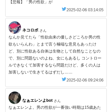
【悲報】「男の性欲」が
2025-02-06 03:14:05
ネコロボ
さん
なんか見てたら「性欲由来の優しさどころか男の性
欲もいらんわ」とまで言う極端な意見もあったけ
ど、別に性欲ある自体は生物として自然なことなの
で、別に問題ないのよね、女にもあるし コントロー
ルできなくて加害するなら問題だけど、多くの人は
加害しないで生きてるはずだし……
2025-02-06 09:24:06
なぁエレンよbot
さん
なぁエレンよ。男の性欲が一番強い時期は15歳あた