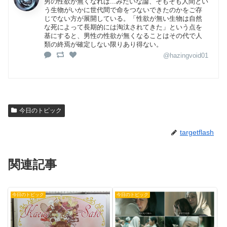
男の性欲が無くなれば...みたいな論、そもそも人間とい
う生物がいかに世代間で命をつないできたのかをご存
じでない方が展開している。「性欲が無い生物は自然
な死によって長期的には淘汰されてきた」という点を
基にすると、男性の性欲が無くなることはその代で人
類の終焉が確定しない限りあり得ない。
@hazingvoid01
今日のトピック
targetflash
関連記事
今日のトピック
今日のトピック