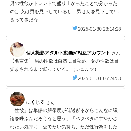
男の性欲がトレンドで盛り上がったことで分かった
のは 女は男を見下しているし、男は女を見下してい
るって事だな
2025-01-30 23:14:28
個人撮影アダルト動画@相互アカウント
さん
【名言集】 男の性欲は自然に目覚め、女の性欲は目
覚まされるまで眠っている。（シュルツ）
2025-01-31 05:24:03
にくじる
さん
「性欲」は単語の解像度が低過ぎるからこんなに議
論を呼ぶんだろうなと思う。「ベタベタに甘やかさ
れたい気持ち、愛でたい気持ち、ただ性行為をした