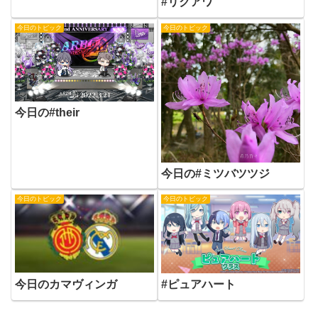
#リクアワ
今日のトピック
今日のトピック
今日の#their
今日の#ミツバツツジ
今日のトピック
今日のトピック
今日のカマヴィンガ
#ピュアハート