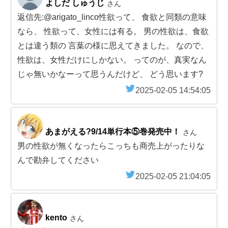
よしだ しゅうじ
さん
返信先:@arigato_linco性欲って、 食欲と同類の意味
なら、 性欲って、女性には有る。 男の性欲は、食欲
とは違う類の 言葉の様に思えてきました。 なので、
性欲は、女性だけにしかない。 ってのが、真実なん
じゃ無いかなーって思うんだけど、 どう思います?
2025-02-05 14:54:05
あまがえる?9/14単行本⑤巻発売中！
さん
男の性欲が無くなったらこっちも商売上がったりな
んで勘弁してください
2025-02-05 21:04:05
kento
さん