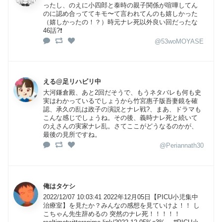
ったし、のえに小四郎と泰時の親子関係が喧嘩してん
のに認め合っててキモ〜て言われてんのも嬉しかった
（嬉しかったの！？）時元ナレ死以外良い回だったな
46話?❗️
@53woMOYASE
える@足リハビリ中
大河鎌倉殿、あと2回だそうで、もうネタバレも何も史
実はわかっているでしょうから竹宮惠子版吾妻鏡を確
認、承久の乱は政子の演説とナレ戦?、まあ、ドラマも
こんな感じでしょうね。その後、義時ナレ死と続いて
のえさんの実家ナレ乱。さてここがどうなるのかが、
最後の見所ですね。
@Periannath30
俺はタケシ
2022/12/07 10:03:41 2022年12月05日【PICU小児集中
治療室】を見たか？みんなの感想を見ていけよ！！ し
こちゃん先生辞めるの 突然のナレ死！！！！！