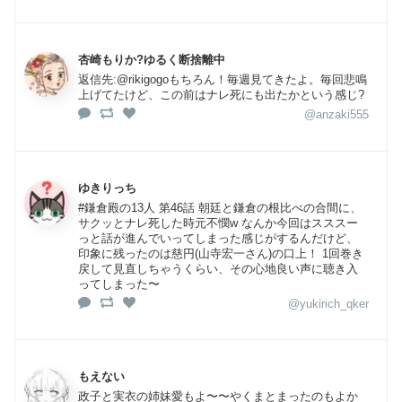
杏崎もりか?ゆるく断捨離中
返信先:@rikigogoもちろん！毎週見てきたよ。毎回悲鳴
上げてたけど、この前はナレ死にも出たかという感じ?
@anzaki555
ゆきりっち
#鎌倉殿の13人 第46話 朝廷と鎌倉の根比べの合間に、
サクッとナレ死した時元不憫w なんか今回はスススー
っと話が進んでいってしまった感じがするんだけど、
印象に残ったのは慈円(山寺宏一さん)の口上！ 1回巻き
戻して見直しちゃうくらい、その心地良い声に聴き入
ってしまった〜
@yukirich_qker
もえない
政子と実衣の姉妹愛もよ〜〜やくまとまったのもよか