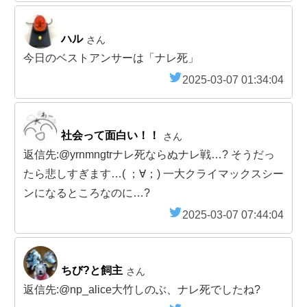
ハル
さん
今日のベストアンサーは「ナレ死」
2025-03-07 01:34:04
社会って面白い！！
さん
返信先:@yrnmngtrナレ死ならぬナレ戦…? そうだっ
たら悲しすぎます…( ；∀；) 一大クライマックスシー
ンになるところなのに…?
2025-03-07 07:44:04
ちび?と飼主
さん
返信先:@np_alice大竹しのぶ、ナレ死でしたね?