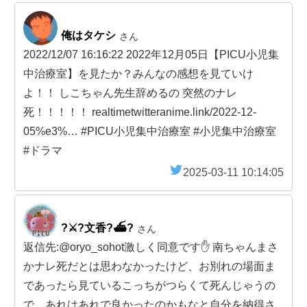
俺はタケシ
さん
2022/12/07 16:16:22 2022年12月05日【PICU小児集
中治療室】を見たか？みんなの感想を見ていけ
よ！！ しこちゃん先生辞めるの 突然のナレ
死！！！！！ realtimetwitteranime.link/2022-12-
05%e3%… #PICU小児集中治療室 #小児集中治療室
#ドラマ
2025-03-11 10:14:05
?⚔️?文香?⛴️?️
さん
返信先:@oryo_sohot激しく同意です✋ 南ちゃんまさ
かナレ死だとは思わなかったけど、お別れの場面ま
であったら見ているこっちがつらくて死んじゃうの
で、あれはあれで良かったのかもなと自分を納得さ