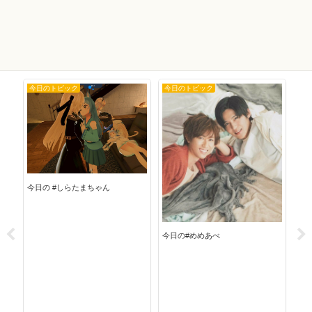
今日のトピック
今日のトピック
今
今日
今日の #しらたまちゃん
今日の#めめあべ