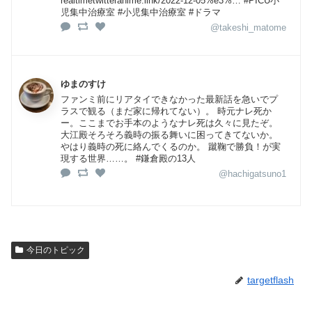
realtimetwitteranime.link/2022-12-05%e3%… #PICU小
児集中治療室 #小児集中治療室 #ドラマ
@takeshi_matome
ゆまのすけ
ファンミ前にリアタイできなかった最新話を急いでプ
ラスで観る（まだ家に帰れてない）。 時元ナレ死か
ー。ここまでお手本のようなナレ死は久々に見たぞ。
大江殿そろそろ義時の振る舞いに困ってきてないか。
やはり義時の死に絡んでくるのか。 蹴鞠で勝負！が実
現する世界……。 #鎌倉殿の13人
@hachigatsuno1
今日のトピック
targetflash