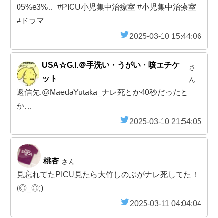
05%e3%… #PICU小児集中治療室 #小児集中治療室
#ドラマ
2025-03-10 15:44:06
USA☆G.I.＠手洗い・うがい・咳エチケ
さ
ット
ん
返信先:@MaedaYutaka_ナレ死とか40秒だったと
か…
2025-03-10 21:54:05
桃杏
さん
見忘れてたPICU見たら大竹しのぶがナレ死してた！
(◎_◎;)
2025-03-11 04:04:04