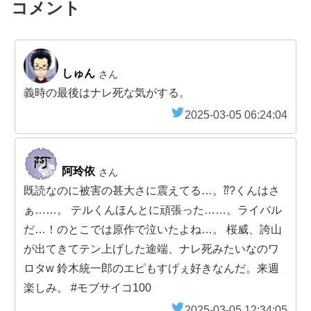
コメント
しゅん
さん
義時の最後はナレ死な気がする。
2025-03-05 06:24:04
阿玲依
さん
既読なのに被害の甚大さに震えてる…。⁇?くんはさ
ぁ……。 テルくんほんとに頑張った……。ライバル
だ…！のとこでは原作で泣いたよね…。 桜威、誇山
が出てきてテン上げした途端、ナレ死みたいなのワ
ロタw 鈴木統一郎のエピもすげぇ好きなんだ。来週
楽しみ。 #モブサイコ100
2025-03-05 12:34:05