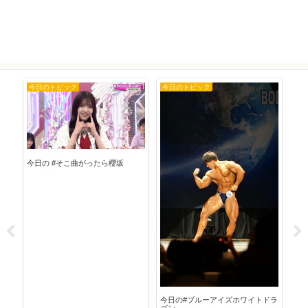
今日のトピック
今日のトピック
今
今日の #そこ曲がったら櫻坂
今日
今日の#ブルーアイズホワイトドラ