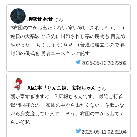
地獄音 死音
さん
#布団の中から出たくない 寒い寒い さ む い!! :( ;´꒳`;):
連日の大寒波で 爪先に封印されし寒の魔物も 目覚め
やがった… ちくしょう(´◉ᾥ◉｀) 普通に腹立つので 再
封印の儀式を 勇者ユースキンに託す
2025-05-10 20:22:09
AI絵本『りんご姫』広報ちゃん
さん
朝が寒すぎますね...!? 広報ちゃんです。 最近は打首
獄門同好会の 「布団の中から出たくない」を歌いな
がら身支度しています。 そう、布団の中から出てえ
らいぞ私。
2025-05-11 02:32:04