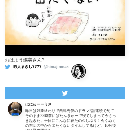
おはよう蝶美さん?
暇人まきし????
@himajinmaxi
はにゅーーうさ
昨日は残業終わりで西島秀俊のドラマ2話連続で見て、
そのまま23時前にばたんきゅーで寝てしまって今さっ
き起きた。平日にこんなに寝たの久しぶり！ぬくぬく
の布団の中から出たくないタイムしてるけど、10分後