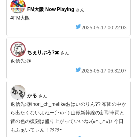
FM大阪 Now Playing
さん
#FM大阪
2025-05-17 00:22:03
ちぇりぶろ?✖️
さん
返信先:@
2025-05-17 06:32:07
かる
さん
返信先:@inori_ch_melikeおはいのりん?? 布団の中か
ら出たくないよねー(´･ω･`) 山形新幹線の新型車両と
昔の色の復刻は盛り上がっていいね♪(๑ᴖ◡ᴖ๑)♪ 今日
もふぁいてぃん！ﾌｸﾌｸｰ