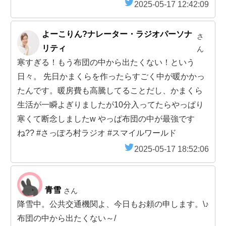
2025-05-17 12:42:09
よーこりん?️ナレーター・ラジオパーソナ
さ
リティ
ん
寒すぎる！もう布団の中から出たくない！という
日々。 先日かまくらを作ったらすごく中が暖かかっ
たんです。暖房費も高騰してることだし、かまくら
生活が一瞬よぎりましたが10分入ってたらやっぱり
寒くて断念しましたw やっぱ布団の中が最強です
ね?‍?️ #さっぽろ村ラジオ #スマイルワールド
2025-05-17 18:52:06
青雪
さん
降雪中。公共交通機関よ、今日もお頼の申します。\♪
布団の中から出たくない～/