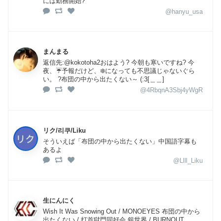
には勤務開始?
@hanyu_usa
まんまる
返信先:@kokotoha2おはよう? 今朝も寒いですね?️ 今
夜、☔️予報だけど、❄️になっても不思議じゃないぐら
い。 ?布団の中から出たくない～ (:3[＿＿]
@4RbqnA3Sbj4yWgR
リク/리쿠/Liku
そういえば「布団の中から出たくない」中国語字幕も
あるよ
@Llll_Liku
生にんにく
Wish It Was Snowing Out / MONOEYES 布団の中から
出たくない / 打首獄門同好会 銀世界 / BURNOUT