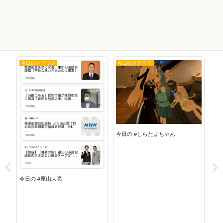
今日のトピック
今日のトピック
今
今日
今日の #しらたまちゃん
今日の #原山大亮