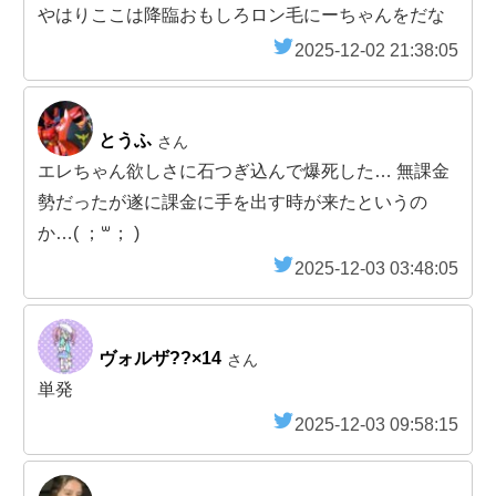
やはりここは降臨おもしろロン毛にーちゃんをだな
2025-12-02 21:38:05
とうふ
さん
エレちゃん欲しさに石つぎ込んで爆死した… 無課金
勢だったが遂に課金に手を出す時が来たというの
か…( ；꒳​； )
2025-12-03 03:48:05
ヴォルザ??×14
さん
単発
2025-12-03 09:58:15