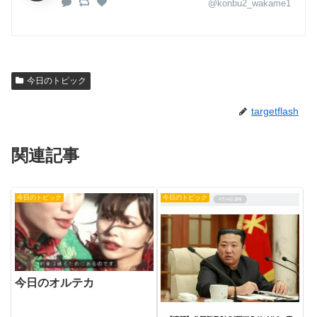
@konbu2_wakame1
今日のトピック
targetflash
関連記事
今日のトピック
今日のトピック
今日のオルテカ