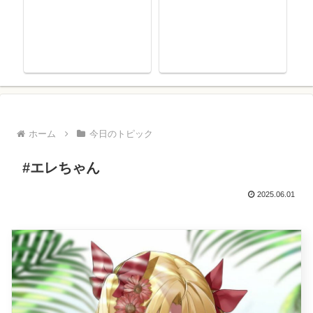
ホーム
今日のトピック
#エレちゃん
2025.06.01