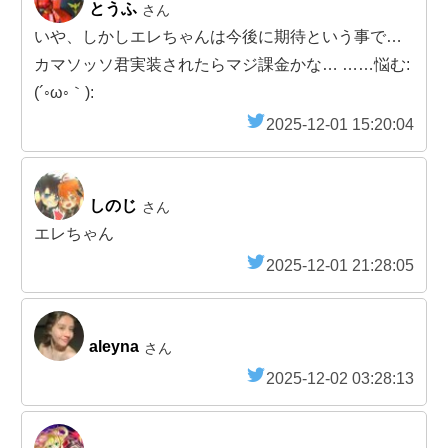
とうふ
さん
いや、しかしエレちゃんは今後に期待という事で…
カマソッソ君実装されたらマジ課金かな… ……悩む:
(´◦ω◦｀):
2025-12-01 15:20:04
しのじ
さん
エレちゃん
2025-12-01 21:28:05
aleyna
さん
2025-12-02 03:28:13