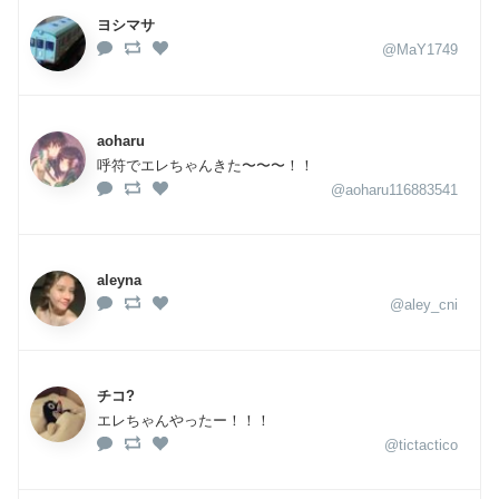
ヨシマサ
@MaY1749
aoharu
呼符でエレちゃんきた〜〜〜！！
@aoharu116883541
aleyna
@aley_cni
チコ?
エレちゃんやったー！！！
@tictactico