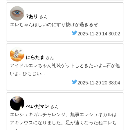
?あり
さん
エレちゃんほしいのにすり抜けが過ぎるぞ
2025-11-29 14:30:02
にらたま
さん
アイドルエレちゃん礼装ゲットしときたいよ...石が無
いよ...ひもじい...
2025-11-29 20:38:04
べいだマン
さん
エレシュキガルチャレンジ、無事エレシュキガルは
アキレウスになりました。足が速くなったねエレち