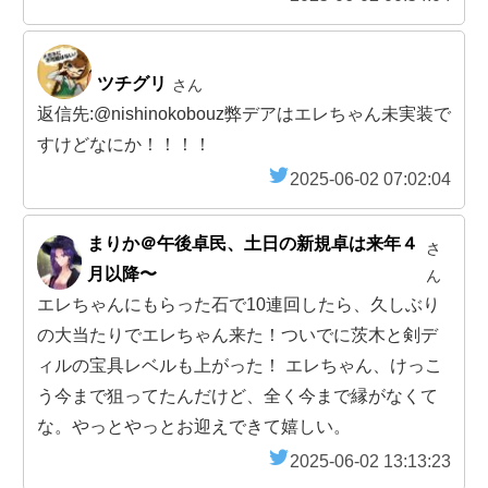
ツチグリ
さん
返信先:@nishinokobouz弊デアはエレちゃん未実装で
すけどなにか！！！！
2025-06-02 07:02:04
まりか＠午後卓民、土日の新規卓は来年４
さ
月以降〜
ん
エレちゃんにもらった石で10連回したら、久しぶり
の大当たりでエレちゃん来た！ついでに茨木と剣デ
ィルの宝具レベルも上がった！ エレちゃん、けっこ
う今まで狙ってたんだけど、全く今まで縁がなくて
な。やっとやっとお迎えできて嬉しい。
2025-06-02 13:13:23