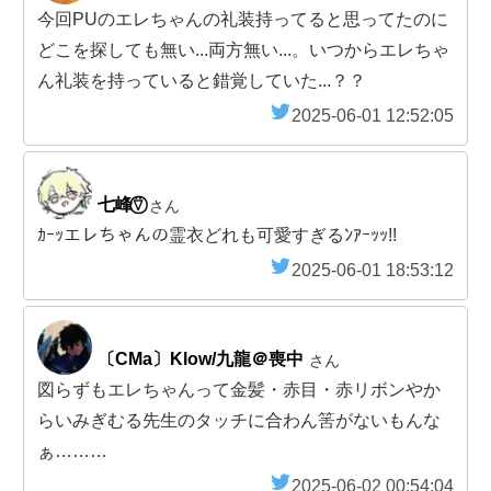
今回PUのエレちゃんの礼装持ってると思ってたのに
どこを探しても無い...両方無い...。いつからエレちゃ
ん礼装を持っていると錯覚していた...？？
2025-06-01 12:52:05
七峰⍢⃝
さん
ｶｰｯエレちゃんの霊衣どれも可愛すぎるﾝｱｰｯｯ!!
2025-06-01 18:53:12
〔CMa〕Klow/九龍＠喪中
さん
図らずもエレちゃんって金髪・赤目・赤リボンやか
らいみぎむる先生のタッチに合わん筈がないもんな
ぁ………
2025-06-02 00:54:04