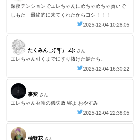
深夜テンションでエレちゃんにめちゃめちゃ貢いで
しもた 最終的に来てくれたからヨシ！！！
2025-12-04 10:28:05
たくみん _:(´ཀ`」 ∠):
さん
エレちゃん引くまでにすり抜けた鯖たち。
2025-12-04 16:30:22
事変
さん
エレちゃん召喚の儀失敗 寝よ おやすみ
2025-12-04 22:38:05
柚野花
さん