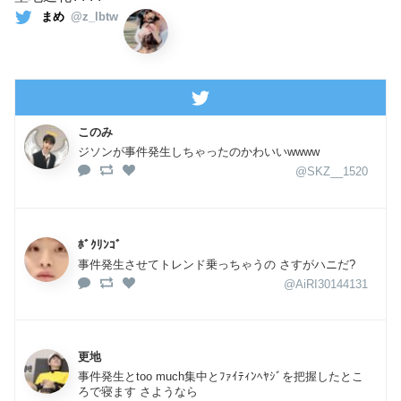
まめ
@z_lbtw
このみ
ジソンが事件発生しちゃったのかわいいwwww
@SKZ__1520
ﾎﾞｸﾘﾝｺﾞ
事件発生させてトレンド乗っちゃうの さすがハニだ?
@AiRI30144131
更地
事件発生とtoo much集中とﾌｧｲﾃｨﾝﾍﾔｼﾞを把握したとこ
ろで寝ます さようなら