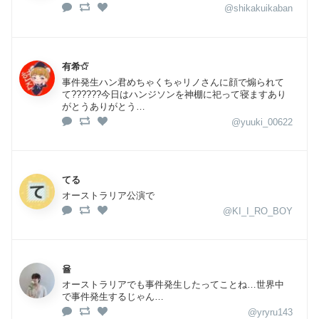
@shikakuikaban
有希✩⃛
事件発生ハン君めちゃくちゃリノさんに顔で煽られて
て??????今日はハンジソンを神棚に祀って寝ますあり
がとうありがとう…
@yuuki_00622
てる
オーストラリア公演で
@KI_I_RO_BOY
율
オーストラリアでも事件発生したってことね…世界中
で事件発生するじゃん…
@yryru143