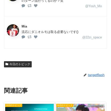
のターン流行ってるのか？笑
@Yosh_Mo
Mia
流石にダニオルモは取る必要ないです()
@22zi_space
今日のトピック
targetflash
関連記事
今日のトピック
今日のトピック