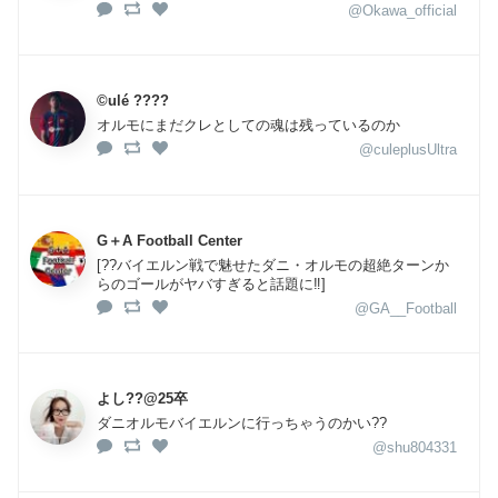
@Okawa_official
©︎ulé ????
オルモにまだクレとしての魂は残っているのか
@culeplusUltra
G＋A Football Center
[??バイエルン戦で魅せたダニ・オルモの超絶ターンか
らのゴールがヤバすぎると話題に‼️]
@GA__Football
よし??@25卒
ダニオルモバイエルンに行っちゃうのかい??
@shu804331