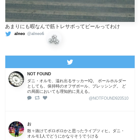
あまりにも暇なんで筋トレサボってビールってわけ
alneo
@alneo6
NOT FOUND
ダニ・オルモ、溢れ出るサッカーIQ。 ボールホルダー
としても、保持時のオフザボール、プレッシング。 ど
の局面においても理知的に見える。
@NOTFOUND920510
お
散々抜けてボロボロかと思ったライプツィヒ。ダニ・
オルモ1人でどうにかなりそうでうける