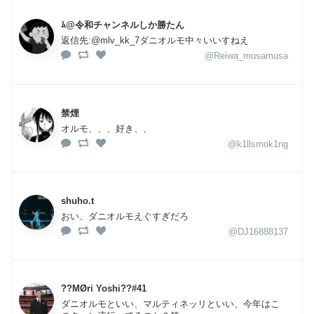
ﾑ@令和チャンネルしか勝たん
返信先:@mlv_kk_7ダニオルモ中々いいすねえ
@Reiwa_musamusa
禁煙
オルモ、、、好き、、
@k1llsmok1ng
shuho.t
おい、ダニオルモえぐすぎだろ
@DJ16888137
??MØri Yoshi??#41
ダニオルモといい、マルティネッリといい、今年はこ