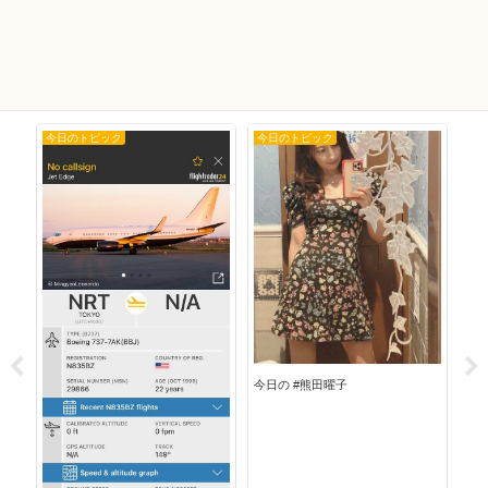
今日のトピック
今日のトピック
今
今日の #熊田曜子
今日