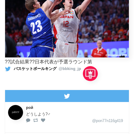
??試合結果??日本代表が予選ラウンド第
バスケットボールキング
@bbking_jp
рой
どうしよう?‍♂️
@pon77n116g419