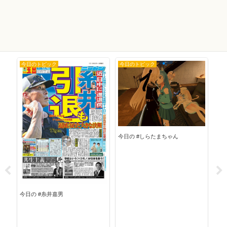
今日のトピック
今日のトピック
今
今日の #しらたまちゃん
今日の #糸井嘉男