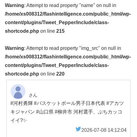
Warning
: Attempt to read property "name" on null in
/home/xs008312/flashintelligence.com/public_html/wp-
content/plugins/Tweet_Pepper/include/class-
shortcode.php
on line
215
Warning
: Attempt to read property "img_src" on null in
/home/xs008312/flashintelligence.com/public_html/wp-
content/plugins/Tweet_Pepper/include/class-
shortcode.php
on line
220
さん
#河村勇輝 #バスケットボール男子日本代表 #アカツ
キジャパン #山口県 #柳井市 河村選手、ぶちカッコ
イイ?✨
2026-07-08 14:12:04