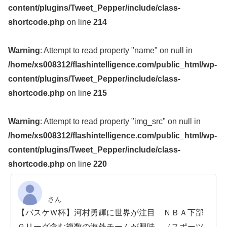
content/plugins/Tweet_Pepper/include/class-
shortcode.php
on line
214
Warning
: Attempt to read property "name" on null in
/home/xs008312/flashintelligence.com/public_html/wp-
content/plugins/Tweet_Pepper/include/class-
shortcode.php
on line
215
Warning
: Attempt to read property "img_src" on null in
/home/xs008312/flashintelligence.com/public_html/wp-
content/plugins/Tweet_Pepper/include/class-
shortcode.php
on line
220
さん
【バスケＷ杯】河村勇輝に世界が注目 ＮＢＡ下部
Ｇリーグ含む複数の海外チームが興味 （スポーツ