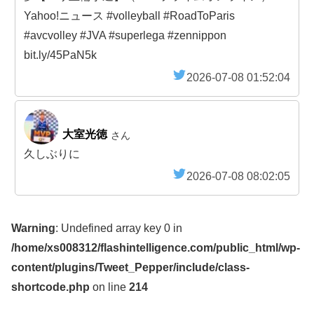
Yahoo!ニュース #volleyball #RoadToParis
#avcvolley #JVA #superlega #zennippon
bit.ly/45PaN5k
2026-07-08 01:52:04
大室光徳
さん
久しぶりに
2026-07-08 08:02:05
Warning
: Undefined array key 0 in
/home/xs008312/flashintelligence.com/public_html/wp-
content/plugins/Tweet_Pepper/include/class-
shortcode.php
on line
214