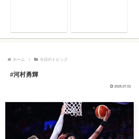
今日
ホーム
今日のトピック
#河村勇輝
2026.07.01