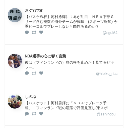
おぐ???‍☠️
【バスケＷ杯】河村勇輝に世界が注目 ＮＢＡ下部Ｇ
リーグ含む複数の海外チームが興味 (スポーツ報知) 今
季ビーコルでプレーしない可能性あるのか？
@oguM4
NBA選手の心に響く言葉
彼は（フィンランドの）息の根を止めた！見てるぜキ
ラー。
@hibiku_nba
しのぶ
【バスケット】河村勇輝に「ＮＢＡでブレーク予
報」 フィンランド戦の活躍で評価見直し(東スポ
@sshinobu_