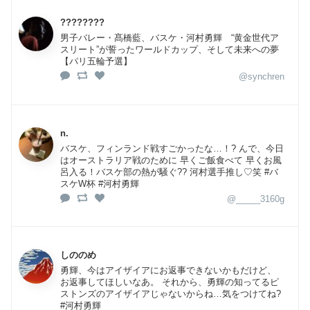
????????
男子バレー・髙橋藍、バスケ・河村勇輝 “黄金世代ア
スリート”が誓ったワールドカップ、そして未来への夢
【パリ五輪予選】
@synchren
n.
バスケ、フィンランド戦すごかったな…！? んで、今日
はオーストラリア戦のために 早くご飯食べて 早くお風
呂入る！バスケ部の熱が騒ぐ?? 河村選手推し♡笑 #バ
スケW杯 #河村勇輝
@_____3160g
しののめ
勇輝、今はアイザイアにお返事できないかもだけど、
お返事してほしいなあ。 それから、勇輝の知ってるピ
ストンズのアイザイアじゃないからね…気をつけてね?
#河村勇輝