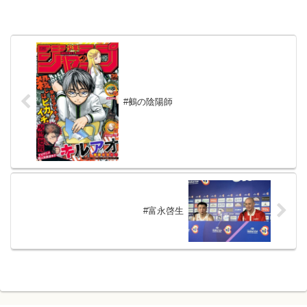
#鵺の陰陽師
#富永啓生