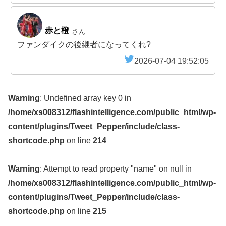
赤と橙
さん
ファンダイクの後継者になってくれ?
2026-07-04 19:52:05
Warning
: Undefined array key 0 in
/home/xs008312/flashintelligence.com/public_html/wp-
content/plugins/Tweet_Pepper/include/class-
shortcode.php
on line
214
Warning
: Attempt to read property "name" on null in
/home/xs008312/flashintelligence.com/public_html/wp-
content/plugins/Tweet_Pepper/include/class-
shortcode.php
on line
215