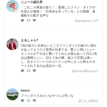
ニュース紹介所
「これこそ家族の姿だ！」退場したファン・ダイクの
出迎えが激熱！「日本語を言っている」との指摘、遠
藤航を心配する声も
@goognews_k37
えるしゃら?
CBが縦ズレ出来ないところファンダイクの縦ズレ遅れ
があってもリスク管理が出来てる。繋ぐと弱いニュー
カッスルがアホほど繋いでくれたお陰もあって10人1失
点は素晴らしい。10人であの横、縦スラ完璧は凄い
し、左サイドハーフのゴードンが中に入った時もサポ
ート入れてるのは流石の一言。
@ArsenalRosicky7
hanzo
ファンダイクみたいなやつら上手いな
@f_m_a35614