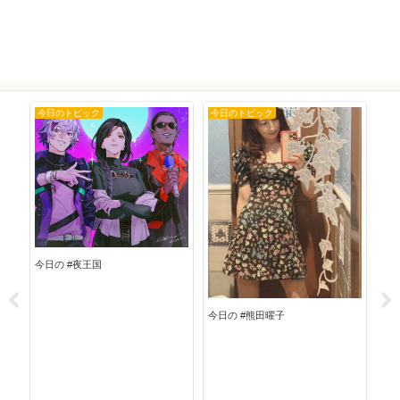
今日のトピック
今日のトピック
今
今日の #夜王国
今日の #熊田曜子
今