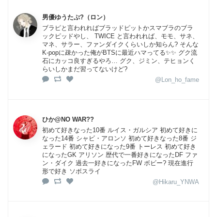
男優ゆうたぷ?（ロン）
ブラピと言われればブラッドピットかスマブラのブラ
ックピッドやし、 TWICE と言われれば、モモ、サネ、
マネ、サラー、ファンダイクくらいしか知らん? そんな
K-popに疎かった俺がBTSに最近ハマってる✨✨ グク流
石にカッコ良すぎるやろ… グク、ジミン、テヒョンく
らいしかまだ習ってないけど?
@Lon_ho_fame
ひか@NO WAR??
初めて好きなった10番 ルイス・ガルシア 初めて好きに
なった14番 シャビ・アロンソ 初めて好きなった8番 ジ
ェラード 初めて好きになった9番 トーレス 初めて好き
になったGK アリソン 歴代で一番好きになったDF ファ
ン・ダイク 過去一好きになったFW ボビー? 現在進行
形で好き ソボスライ
@Hikaru_YNWA