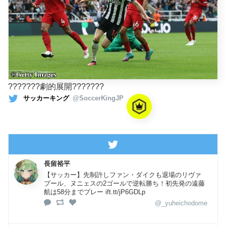
???????劇的展開???????
サッカーキング
@SoccerKingJP
長留裕平
【サッカー】先制許しファン・ダイクも退場のリヴァ
プール、ヌニェスの2ゴールで逆転勝ち！初先発の遠藤
航は58分までプレー ift.tt/jP6GDLp
@_yuheichodome