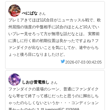
べにばな
さん
プレミアきてほぼ1試合目がニューカッスル戦で、欧
州屈指の強度の中盤相手に試合のほとんど10人でい
いプレー見せろって方が無理な話だなとは。 実際前
に潰しに行く前の初期位置は良かったですよね？フ
ァンダイクが出ないことを気にしてか、途中からち
ょっと後ろ目になりましたけど。
2026-07-03 00:42:05
しお@雷電推し
さん
ファンダイクの退場のシーン、普通にファンダイク
なら寄せて終了って感じだったと思うのに脚出しち
ゃったのらしくないというか・・・コンディション
悪かったのかな？ #LiverpoolFC #YNWA