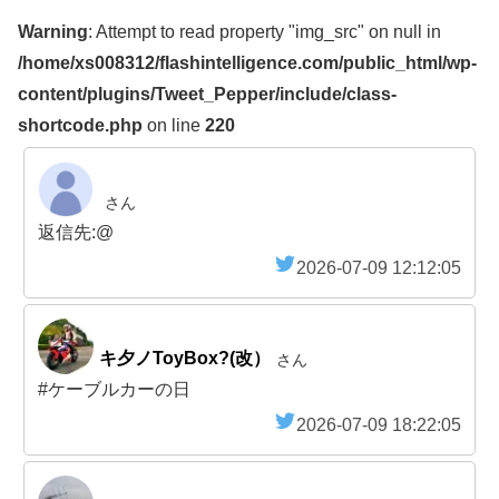
Warning
: Attempt to read property "img_src" on null in
/home/xs008312/flashintelligence.com/public_html/wp-
content/plugins/Tweet_Pepper/include/class-
shortcode.php
on line
220
さん
返信先:@
2026-07-09 12:12:05
キ夕ノToyBox?(改）
さん
#ケーブルカーの日
2026-07-09 18:22:05