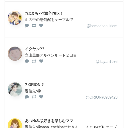
?はまちゃ?激辛?thx！
山の中の急勾配をケーブルで
@hamachan_iriam
イタヤン??
立山黒部アルペンルート２日目
@itayan1976
? ORION ?
返信先:@
@ORION70939423
あつゆみ@好きを楽しむママ
返信先:@sasa_cochibaササさん、こんにちは☀ ケーブ