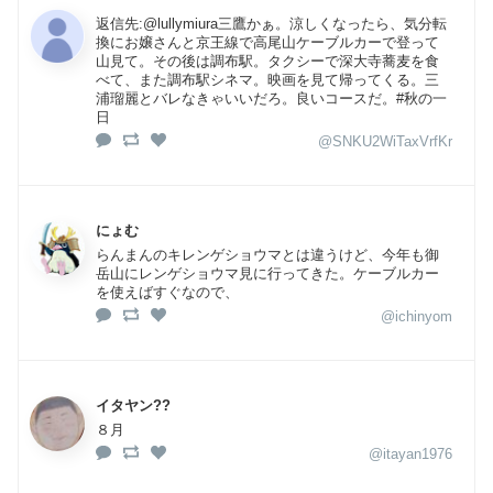
返信先:@lullymiura三鷹かぁ。涼しくなったら、気分転
換にお嬢さんと京王線で高尾山ケーブルカーで登って
山見て。その後は調布駅。タクシーで深大寺蕎麦を食
べて、また調布駅シネマ。映画を見て帰ってくる。三
浦瑠麗とバレなきゃいいだろ。良いコースだ。#秋の一
日
@SNKU2WiTaxVrfKr
にょむ
らんまんのキレンゲショウマとは違うけど、今年も御
岳山にレンゲショウマ見に行ってきた。ケーブルカー
を使えばすぐなので、
@ichinyom
イタヤン??
８月
@itayan1976