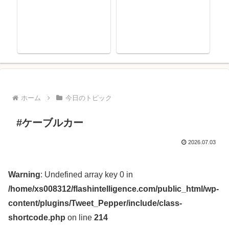
ホーム
今日のトピック
#ケーブルカー
2026.07.03
Warning
: Undefined array key 0 in
/home/xs008312/flashintelligence.com/public_html/wp-
content/plugins/Tweet_Pepper/include/class-
shortcode.php
on line
214