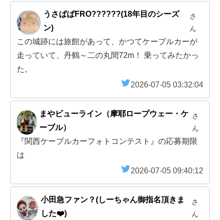
うさぱぱFRO??????(18年目のシーズ
さ
ン)
ん
この城跡には旅館があって、かつてケーブルカーが
走っていて、丹鶴～二の丸間72m！ 乗ってみたかっ
た。
2026-07-05 03:32:04
まやビューライン（摩耶ロープウェー・ケ
さ
ーブル）
ん
『関西ケーブルカーフォトコンテスト』の応募期限
は
2026-07-05 09:40:12
小田急ファン？(しーちゃん御指名頂きま
さ
した❤️)
ん