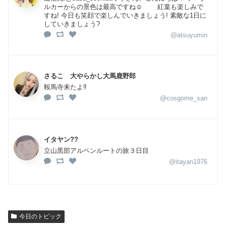
ルカーからの景色は最高ですね☺ 紅葉も楽しみで
すね! 今日も笑顔で楽しんでいきましょう! 素敵な1日に
していきましょう?
@atsuyumin
さるこ 大やらかし大馬鹿野郎
鞍馬寺来たよ‼️
@cosgome_san
イタヤン??
立山黒部アルペンルートの旅３日目
@itayan1976
今日のトピック