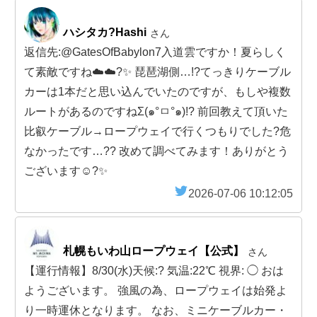
ハシタカ?Hashi
さん
返信先:@GatesOfBabylon7入道雲ですか！夏らしく
て素敵ですね☁️☁️?✨ 琵琶湖側…!?てっきりケーブル
カーは1本だと思い込んでいたのですが、もしや複数
ルートがあるのですねΣ(๑°ㅁ°๑)!? 前回教えて頂いた
比叡ケーブル→ロープウェイで行くつもりでした?危
なかったです…?? 改めて調べてみます！ありがとう
ございます☺️?✨
2026-07-06 10:12:05
札幌もいわ山ロープウェイ【公式】
さん
【運行情報】8/30(水)天候:?️ 気温:22℃ 視界: ◯ おは
ようございます。 強風の為、ロープウェイは始発よ
り一時運休となります。 なお、ミニケーブルカー・