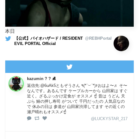
本日
【公式】バイオハザード / RESIDENT
@REBHPortal
EVIL PORTAL Official
kazumin ? ? ⛸️
返信先:@6uAk5ともぞうさん ٩(*ˊ︶`*)۶おはよ〜♬ そ〜
なんです。あるんです ケーブルカーから 山田家は すぐ
近く。ざるぶっかけ定食が オススメ ☝️ 昔は うどん 天
ぷら 鰆の押し寿司 がついて 千円だったの 人気店なの
で 休みの日は 参道が 山田家渋滞してます その近くの
瀬戸晴れもオススメ☝️
@LUCKYSTAR_217