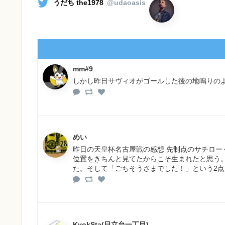
うだち the1978
@udaoasis
mm#9
しかし昨日サヴィオがゴールした後の地鳴りの
めい
昨日の天皇杯名古屋戦の感想 先制点のサチロ
位置をきちんと見てたからこそ生まれたと思う
た。そして「ごちそうさまでした！」という2
KyokSta(日立台一丁目)