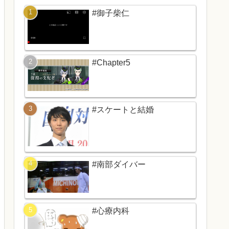
#御子柴仁
#Chapter5
#スケートと結婚
#南部ダイバー
#心療内科