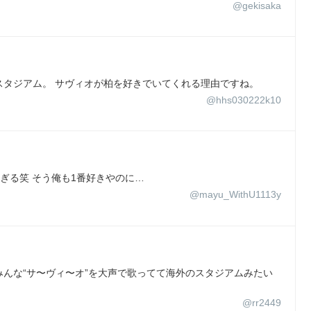
@gekisaka
スタジアム。 サヴィオが柏を好きでいてくれる理由ですね。
@hhs030222k10
天才すぎる笑 そう俺も1番好きやのに…
@mayu_WithU1113y
んな“サ〜ヴィ〜オ”を大声で歌ってて海外のスタジアムみたい
@rr2449