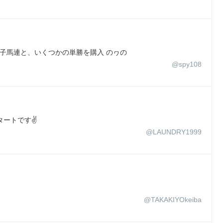
子馬連と、いくつかの単勝を購入 のヮの
@spy108
ートです✌️
@LAUNDRY1999
@TAKAKIYOkeiba