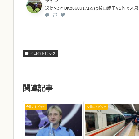
ライン
返信先:@OK86609171次は横山親子VS佐々木
今日のトピック
関連記事
今日のトピック
今日のトピック