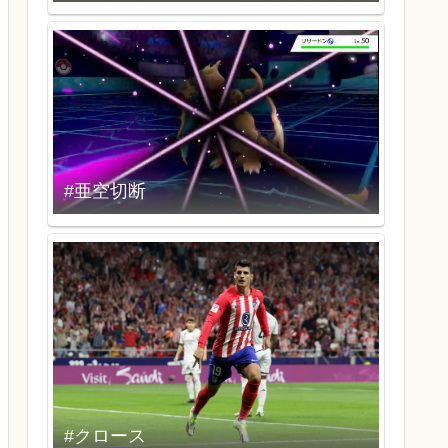
#亜空切断
#クロース