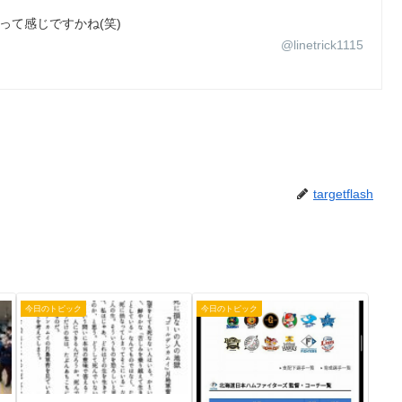
君って感じですかね(笑)
@linetrick1115
targetflash
今日のトピック
今日のトピック