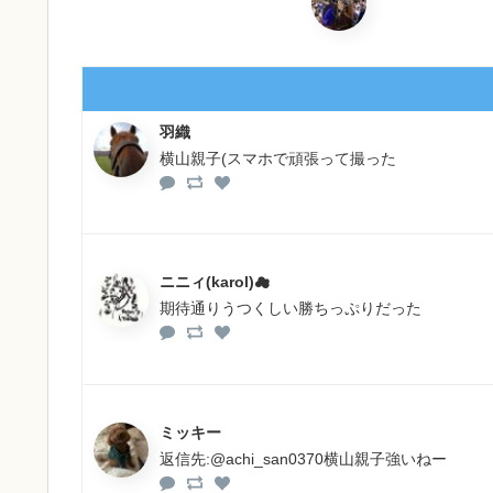
羽織
横山親子(スマホで頑張って撮った
ニニィ(karol)︎︎︎☁︎︎
期待通りうつくしい勝ちっぷりだった
ミッキー
返信先:@achi_san0370横山親子強いねー