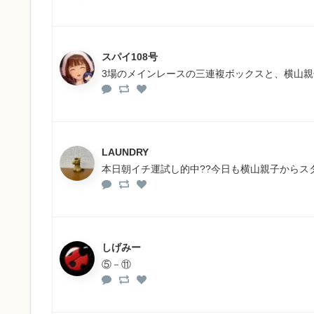
スパイ108号
3場のメインレースの三連複ボックスと、横山親
LAUNDRY
本日朝イチ運試し的中??今日も横山親子からスタ
しげみー
⑤－⑪