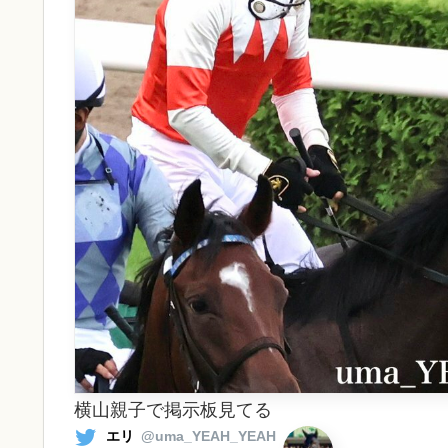
横山親子で掲示板見てる
エリ
@uma_YEAH_YEAH