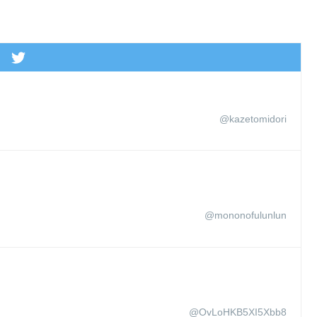
@kazetomidori
@mononofulunlun
@OvLoHKB5XI5Xbb8