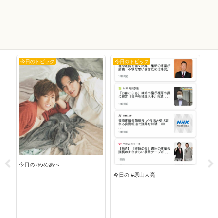
今日のトピック
今日のトピック
今
今日
今日の#めめあべ
今日の #原山大亮