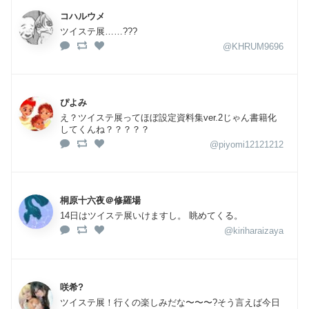
コハルウメ
ツイステ展……???
@KHRUM9696
ぴよみ
え？ツイステ展ってほぼ設定資料集ver.2じゃん書籍化
してくんね？？？？？
@piyomi12121212
桐原十六夜＠修羅場
14日はツイステ展いけますし。 眺めてくる。
@kiriharaizaya
咲希?
ツイステ展！行くの楽しみだな〜〜〜?そう言えば今日