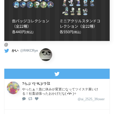
@
かい
@R4KCRye
?らぶヾ(･∀｡)ﾉラ㍑
やったぁ！急に休みが変更になってツイステ展いけ
る！社畜頑張ったおかげだな( •̀∀•́ )✧
@ai_2525_3flower