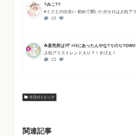
?みこ??
#ミクとの出合い 初めて聞いたボカロは人柱ア
☕️直売所はﾗｳﾞｨｯﾄにあったんやな?りのり?OWV_
人柱アリストレンド入り？！すげえ！
今日のトピック
関連記事