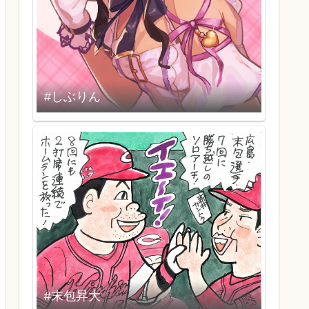
#しぶりん
#末包昇大