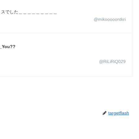
リスでした＿＿＿＿＿＿＿＿＿
@mikooooontkri
You??
@RiLiRiQ029
targetflash