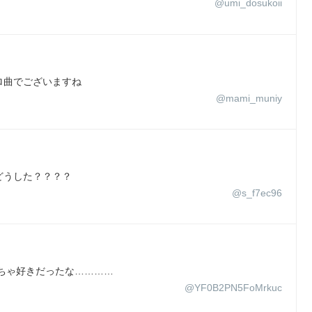
@umi_dosukoii
ロ曲でございますね
@mami_muniy
？どうした？？？？
@s_f7ec96
ちゃ好きだったな…………
@YF0B2PN5FoMrkuc