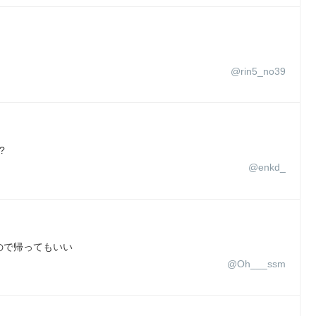
@rin5_no39
?
@enkd_
ので帰ってもいい
@Oh___ssm