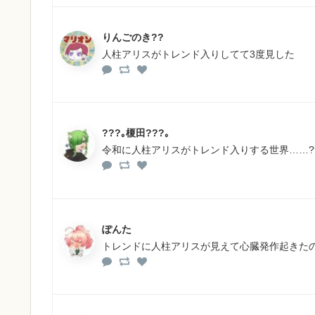
りんごのき??
人柱アリスがトレンド入りしてて3度見した
???｡榎田???｡
令和に人柱アリスがトレンド入りする世界……?
ぽんた
トレンドに人柱アリスが見えて心臓発作起きた