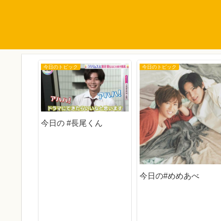
今日のトピック
今日のトピック
今日の #長尾くん
今日の#めめあべ
ヒョン大